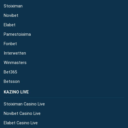
Stoiximan
Novibet
Elabet
Pamestoixima
Fonbet
Interwetten
Winmasters
Bet365
Betsson
ΚΑΖΙΝΟ LIVE
Stoiximan Casino Live
Novibet Casino Live
Elabet Casino Live