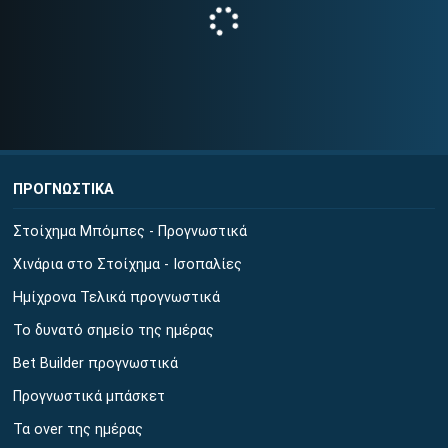
Γρήγορες αναλήψεις
↪ΠΑΙΞΕ ΝΟΜΙΜΑ
ΕΕΕΠ | 21+ | ΠΑΙΞΕ ΥΠΕΥΘΥΝΑ
ΠΡΟΓΝΩΣΤΙΚΑ
Στοίχημα Μπόμπες - Προγνωστικά
Χινάρια στο Στοίχημα - Ισοπαλίες
Ημίχρονα Τελικά προγνωστικά
Το δυνατό σημείο της ημέρας
Bet Builder προγνωστικά
Προγνωστικά μπάσκετ
Τα over της ημέρας