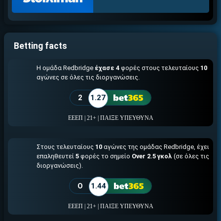
ΕΓΚΡΙΣΗ ΑΠΟ ΑΡΧΟΝΤΑ ΕΓΚΡΙΣΗ ΑΠΟ ΑΡΧΟΝΤΑ
Betting facts
Η ομάδα Redbridge
έχασε 4
φορές στους τελευταίους
10
αγώνες σε όλες τις διοργανώσεις.
2
1.27
ΕΕΕΠ | 21+ | ΠΑΙΞΕ ΥΠΕΥΘΥΝΑ
Στους τελευταίους
10
αγώνες της ομάδας Redbridge, έχει
επαληθευτεί
5
φορές το σημείο
Over 2.5 γκολ
(σε όλες τις
διοργανώσεις).
O
1.44
ΕΕΕΠ | 21+ | ΠΑΙΞΕ ΥΠΕΥΘΥΝΑ