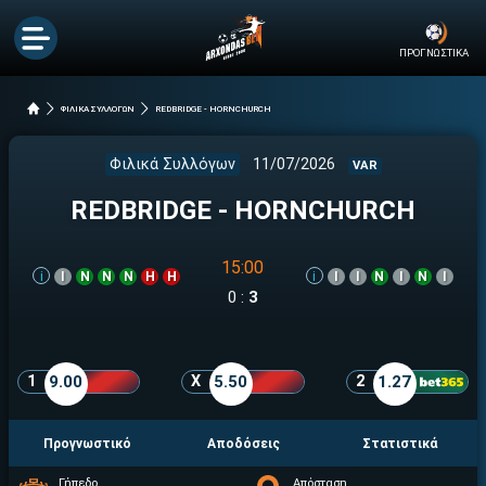
ΠΡΟΓΝΩΣΤΙΚΑ
ΦΙΛΙΚΑ ΣΥΛΛΟΓΩΝ
REDBRIDGE - HORNCHURCH
Φιλικά Συλλόγων
11/07/2026
VAR
REDBRIDGE - HORNCHURCH
15:00
i
Ι
Ν
Ν
Ν
Η
Η
i
Ι
Ι
Ν
Ι
Ν
Ι
0
:
3
1
9.00
X
5.50
2
1.27
Προγνωστικό
Αποδόσεις
Στατιστικά
Γήπεδο
Απόσταση