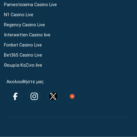
Pamestoixima Casino Live
N1 Casino Live
Regency Casino Live
Interwetten Casino live
Fonbet Casino Live
Bet365 Casino Live
Θεωρία Καζίνο live
Ακολουθήστε μας