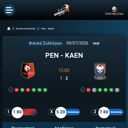
ΠΡΟΓΝΩΣΤΙΚΑ
ΦΙΛΙΚΑ ΣΥΛΛΟΓΩΝ
ΡΕΝ - ΚΑΕΝ
Φιλικά Συλλόγων
09/07/2026
VAR
ΡΕΝ - ΚΑΕΝ
15:00
1
:
2
i
Η
Ν
Η
Ν
Ν
Ν
i
Η
Ι
Ν
Ν
Ν
Ι
1
1.80
X
5.20
2
7.80