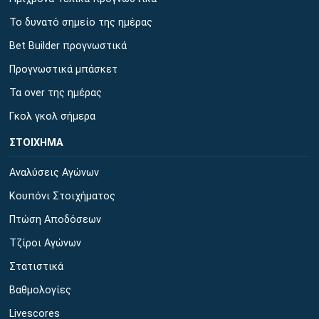
Το δυνατό σημείο της ημέρας
Bet Builder προγνωστικά
Προγνωστικά μπάσκετ
Τα over της ημέρας
Γκολ γκολ σήμερα
ΣΤΟΙΧΗΜΑ
Αναλύσεις Αγώνων
Κουπόνι Στοιχήματος
Πτώση Αποδόσεων
Τζίροι Αγώνων
Στατιστικά
Βαθμολογίες
Livescores