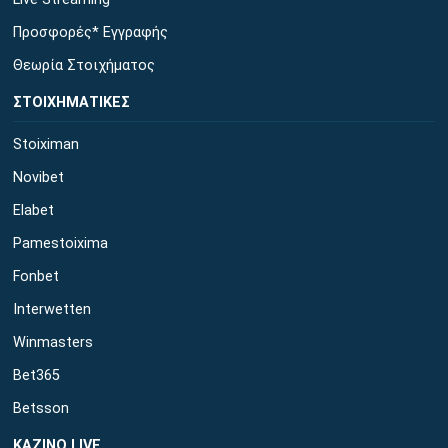
Προσφορές* Εγγραφής
Θεωρία Στοιχήματος
ΣΤΟΙΧΗΜΑΤΙΚΕΣ
Stoiximan
Novibet
Elabet
Pamestoixima
Fonbet
Interwetten
Winmasters
Bet365
Betsson
ΚΑΖΙΝΟ LIVE