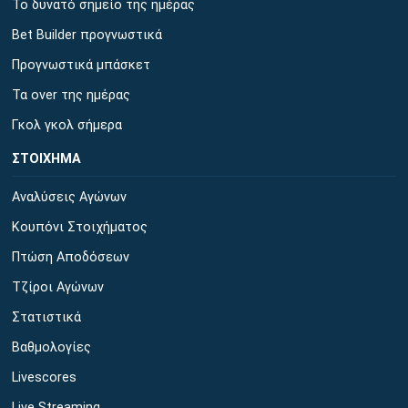
Το δυνατό σημείο της ημέρας
Bet Builder προγνωστικά
Προγνωστικά μπάσκετ
Τα over της ημέρας
Γκολ γκολ σήμερα
ΣΤΟΙΧΗΜΑ
Αναλύσεις Αγώνων
Κουπόνι Στοιχήματος
Πτώση Αποδόσεων
Τζίροι Αγώνων
Στατιστικά
Βαθμολογίες
Livescores
Live Streaming