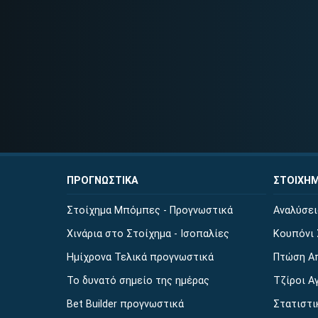
ΠΡΟΓΝΩΣΤΙΚΑ
ΣΤΟΙΧΗ
Στοίχημα Μπόμπες - Προγνωστικά
Αναλύσε
Χινάρια στο Στοίχημα - Ισοπαλίες
Κουπόνι 
Ημίχρονα Τελικά προγνωστικά
Πτώση Α
Το δυνατό σημείο της ημέρας
Τζίροι Α
Bet Builder προγνωστικά
Στατιστι