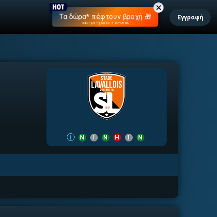
Τα δώρα* πέφτουν βροχή 🎁
Εγγραφή
ΕΕΕΠ | 21+ | ΠΑΙΞΕ ΥΠΕΥΘΥΝΑ
i
Ν
Ι
Ν
Η
Ι
Ν