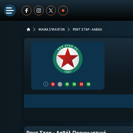
ΦΙΛΙΚΑ ΣΥΛΛΟΓΩΝ
ΡΕΝΤ ΣΤΑΡ - ΛΑΒΑΛ
i
Η
Ι
Ν
Ν
Η
Ν