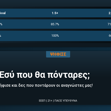
Goal
1.5+
2
1%
85.7%
7
%
100%
6
ΨΗΦΙΣΕ
Εσύ που θα πόνταρες;
ήφισε και δες που ποντάρουν οι αναγνώστες μας!
ΕΕΕΠ | 21+ | ΠΑΙΞΕ ΥΠΕΥΘΥΝΑ