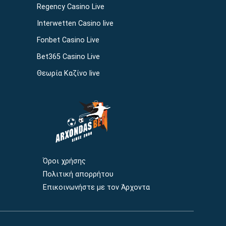
Regency Casino Live
Interwetten Casino live
Fonbet Casino Live
Bet365 Casino Live
Θεωρία Καζίνο live
Όροι χρήσης
Πολιτική απορρήτου
Επικοινωνήστε με τον Άρχοντα
ΕΓ
κε στοιχηματική με: