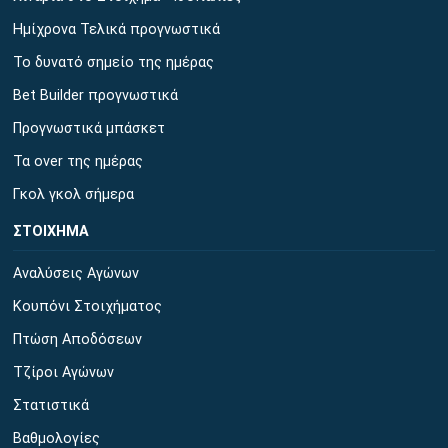
Ημίχρονα Τελικά προγνωστικά
Το δυνατό σημείο της ημέρας
Bet Builder προγνωστικά
Προγνωστικά μπάσκετ
Τα over της ημέρας
Γκολ γκολ σήμερα
ΣΤΟΙΧΗΜΑ
Αναλύσεις Αγώνων
Κουπόνι Στοιχήματος
Πτώση Αποδόσεων
Τζίροι Αγώνων
Στατιστικά
Βαθμολογίες