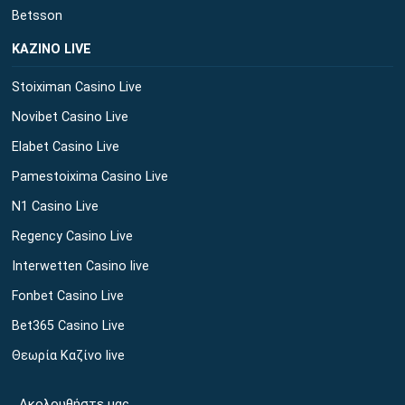
Betsson
ΚΑΖΙΝΟ LIVE
Stoiximan Casino Live
Novibet Casino Live
Elabet Casino Live
Pamestoixima Casino Live
N1 Casino Live
Regency Casino Live
Interwetten Casino live
Fonbet Casino Live
Bet365 Casino Live
Θεωρία Καζίνο live
Ακολουθήστε μας