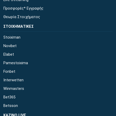
Προσφορές* Εγγραφής
Θεωρία Στοιχήματος
ΣΤΟΙΧΗΜΑΤΙΚΕΣ
Stoiximan
Novibet
Elabet
Pamestoixima
Fonbet
Interwetten
Winmasters
Bet365
Betsson
ΚΑΖΙΝΟ LIVE