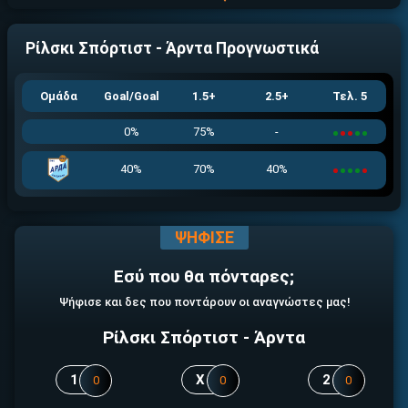
Ρίλσκι Σπόρτιστ - Άρντα
Προγνωστικά
Ομάδα
Goal/Goal
1.5+
2.5+
Τελ. 5
0%
75%
-
40%
70%
40%
ΨΗΦΙΣΕ
Εσύ που θα πόνταρες;
Ψήφισε και δες που ποντάρουν οι αναγνώστες μας!
Ρίλσκι Σπόρτιστ - Άρντα
1
X
2
0
0
0