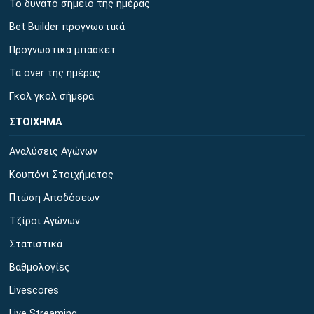
Το δυνατό σημείο της ημέρας
Bet Builder προγνωστικά
Προγνωστικά μπάσκετ
Τα over της ημέρας
Γκολ γκολ σήμερα
ΣΤΟΙΧΗΜΑ
Αναλύσεις Αγώνων
Κουπόνι Στοιχήματος
Πτώση Αποδόσεων
Τζίροι Αγώνων
Στατιστικά
Βαθμολογίες
Livescores
Live Streaming