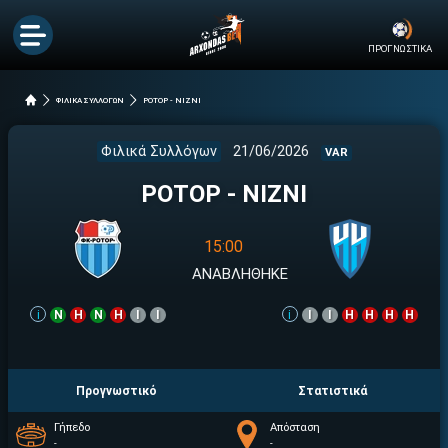
ΠΡΟΓΝΩΣΤΙΚΑ
ΦΙΛΙΚΑ ΣΥΛΛΟΓΩΝ
ΡΟΤΟΡ - ΝΙΖΝΙ
Φιλικά Συλλόγων
21/06/2026
VAR
ΡΟΤΟΡ - ΝΙΖΝΙ
15:00
ΑΝΑΒΛΗΘΗΚΕ
i
Ν
Η
Ν
Η
Ι
Ι
i
Ι
Ι
Η
Η
Η
Η
Προγνωστικό
Στατιστικά
Γήπεδο
Απόσταση
-
-