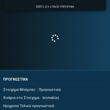
ΕΕΕΠ | 21+ | ΠΑΙΞΕ ΥΠΕΥΘΥΝΑ
ΠΡΟΓΝΩΣΤΙΚΑ
Στοίχημα Μπόμπες - Προγνωστικά
Χινάρια στο Στοίχημα - Ισοπαλίες
Ημίχρονα Τελικά προγνωστικά