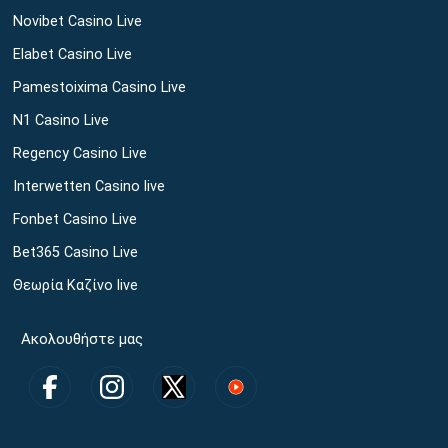
Novibet Casino Live
Elabet Casino Live
Pamestoixima Casino Live
N1 Casino Live
Regency Casino Live
Interwetten Casino live
Fonbet Casino Live
Bet365 Casino Live
Θεωρία Καζίνο live
Ακολουθήστε μας