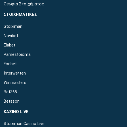
Θεωρία Στοιχήματος
ΣΤΟΙΧΗΜΑΤΙΚΕΣ
Stoiximan
Novibet
Elabet
Pamestoixima
Fonbet
Interwetten
Winmasters
Bet365
Betsson
ΚΑΖΙΝΟ LIVE
Stoiximan Casino Live