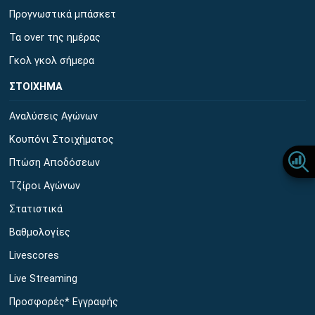
Προγνωστικά μπάσκετ
Τα over της ημέρας
Γκολ γκολ σήμερα
ΣΤΟΙΧΗΜΑ
Αναλύσεις Αγώνων
Κουπόνι Στοιχήματος
Πτώση Αποδόσεων
Τζίροι Αγώνων
Στατιστικά
Βαθμολογίες
Livescores
Live Streaming
Προσφορές* Εγγραφής