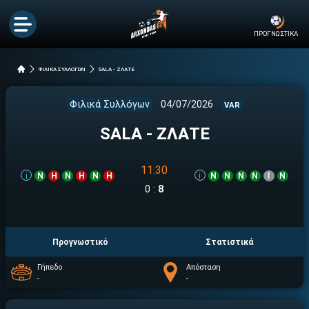
ΠΡΟΓΝΩΣΤΙΚΑ
ΦΙΛΙΚΑ ΣΥΛΛΟΓΩΝ
SALA - ΖΛΑΤΕ
Φιλικά Συλλόγων
04/07/2026
VAR
SALA - ΖΛΑΤΕ
11:30
i
Ν
Η
Ν
Η
Ν
Η
i
Ν
Ν
Ν
Ν
Ι
Ν
0
:
8
Προγνωστικό
Στατιστικά
Γήπεδο
Απόσταση
-
-