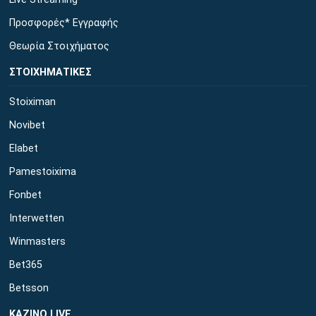
Προσφορές* Εγγραφής
Θεωρία Στοιχήματος
ΣΤΟΙΧΗΜΑΤΙΚΕΣ
Stoiximan
Novibet
Elabet
Pamestoixima
Fonbet
Interwetten
Winmasters
Bet365
Betsson
ΚΑΖΙΝΟ LIVE