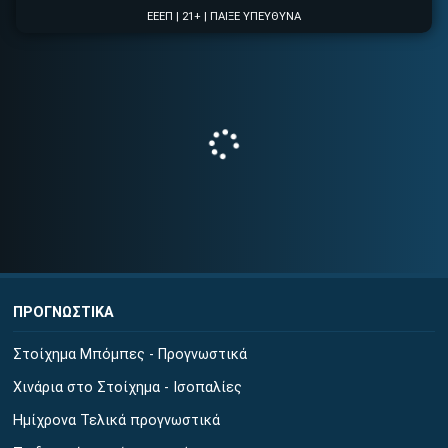
ΕΕΕΠ | 21+ | ΠΑΙΞΕ ΥΠΕΥΘΥΝΑ
ΠΡΟΓΝΩΣΤΙΚΑ
Στοίχημα Μπόμπες - Προγνωστικά
Χινάρια στο Στοίχημα - Ισοπαλίες
Ημίχρονα Τελικά προγνωστικά