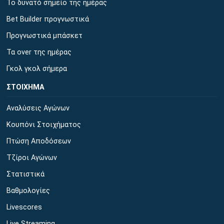
Το δυνατό σημείο της ημέρας
Bet Builder προγνωστικά
Προγνωστικά μπάσκετ
Τα over της ημέρας
Γκολ γκολ σήμερα
ΣΤΟΙΧΗΜΑ
Αναλύσεις Αγώνων
Κουπόνι Στοιχήματος
Πτώση Αποδόσεων
Τζίροι Αγώνων
Στατιστικά
Βαθμολογίες
Livescores
Live Streaming