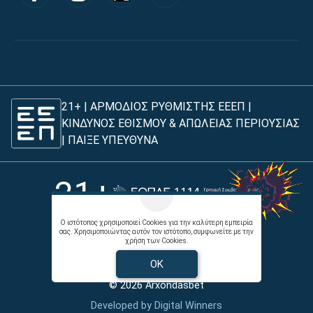
21+ | ΑΡΜΟΔΙΟΣ ΡΥΘΜΙΣΤΗΣ ΕΕΕΠ |
ΚΙΝΔΥΝΟΣ ΕΘΙΣΜΟΥ & ΑΠΩΛΕΙΑΣ ΠΕΡΙΟΥΣΙΑΣ
|
ΠΑΙΞΕ ΥΠΕΥΘΥΝΑ
21+
Ο ιστότοπος χρησιμοποιεί Cookies για την καλύτερη εμπειρία
σας. Χρησιμοποιώντας αυτόν τον ιστότοπο, συμφωνείτε με την
χρήση των Cookies.
Όροι χρήσης |
Πολιτική απορρήτου |
Επικοινωνήστε με τον Άρχοντα
OK
© 2026 Arxondasbet
Developed by
Digital Winners