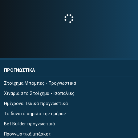
ΠΡΟΓΝΩΣΤΙΚΑ
Στοίχημα Μπόμπες - Προγνωστικά
Χινάρια στο Στοίχημα - Ισοπαλίες
Ημίχρονα Τελικά προγνωστικά
Το δυνατό σημείο της ημέρας
Bet Builder προγνωστικά
Προγνωστικά μπάσκετ