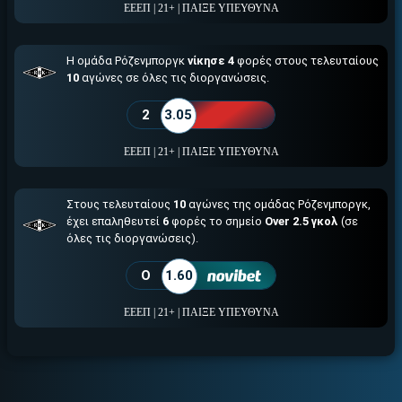
ΕΕΕΠ | 21+ | ΠΑΙΞΕ ΥΠΕΥΘΥΝΑ
Η ομάδα Ρόζενμποργκ
νίκησε 4
φορές στους τελευταίους
10
αγώνες σε όλες τις διοργανώσεις.
2
3.05
ΕΕΕΠ | 21+ | ΠΑΙΞΕ ΥΠΕΥΘΥΝΑ
Στους τελευταίους
10
αγώνες της ομάδας Ρόζενμποργκ,
έχει επαληθευτεί
6
φορές το σημείο
Over 2.5 γκολ
(σε
όλες τις διοργανώσεις).
O
1.60
ΕΕΕΠ | 21+ | ΠΑΙΞΕ ΥΠΕΥΘΥΝΑ