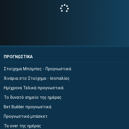
Άμεση ταυτοποίηση
Γρήγορες αναλήψεις
↪ΠΑΙΞΕ ΝΟΜΙΜΑ
ΕΕΕΠ | 21+ | ΠΑΙΞΕ ΥΠΕΥΘΥΝΑ
ΠΡΟΓΝΩΣΤΙΚΑ
Στοίχημα Μπόμπες - Προγνωστικά
Χινάρια στο Στοίχημα - Ισοπαλίες
Ημίχρονα Τελικά προγνωστικά
Το δυνατό σημείο της ημέρας
Bet Builder προγνωστικά
Προγνωστικά μπάσκετ
Τα over της ημέρας