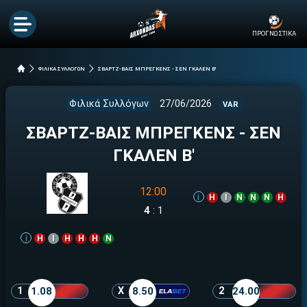
ΠΡΟΓΝΩΣΤΙΚΑ
ΦΙΛΙΚΑ ΣΥΛΛΟΓΩΝ
ΣΒΑΡΤΖ-ΒΑΙΣ ΜΠΡΕΓΚΕΝΣ - ΣΕΝ ΓΚΑΛΕΝ Β'
Φιλικά Συλλόγων
27/06/2026
VAR
ΣΒΑΡΤΖ-ΒΑΙΣ ΜΠΡΕΓΚΕΝΣ - ΣΕΝ
ΓΚΑΛΕΝ Β'
12:00
i
Η
Ι
Ν
Ν
Ν
Η
4
:
1
i
Η
Ι
Η
Η
Η
Ν
1
1.08
X
8.50
2
24.00