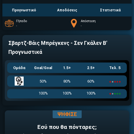
Προγνωστικό
Αποδόσεις
Στατιστικά
Γήπεδο
Απόσταση
-
-
Σβαρτζ-Βάις Μπρέγκενς - Σεν Γκάλεν Β'
Προγνωστικά
Ομάδα
Goal/Goal
1.5+
2.5+
Τελ. 5
50%
80%
60%
100%
100%
100%
ΨΗΦΙΣΕ
Εσύ που θα πόνταρες;