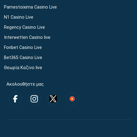
Pamestoixima Casino Live
N1 Casino Live
Regency Casino Live
Interwetten Casino live
Fonbet Casino Live
Bet365 Casino Live
Θεωρία Καζίνο live
Ακολουθήστε μας