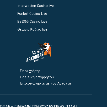
Interwetten Casino live
Fonbet Casino Live
Bet365 Casino Live
Θεωρία Καζίνο live
Όροι χρήσης
Πολιτική απορρήτου
Επικοινωνήστε με τον Άρχοντα
ΟΠΑΕ – ΓΡΑΜΜΗ ΣΥΜΒΟΥΛΕΥΤΙΚΗΣ: 1114 |