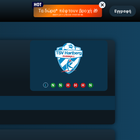
Τα δώρα* πέφτουν βροχή 🎁
Εγγραφή
ΕΕΕΠ | 21+ | ΠΑΙΞΕ ΥΠΕΥΘΥΝΑ
i
Ν
Ν
Η
Η
Η
Ν