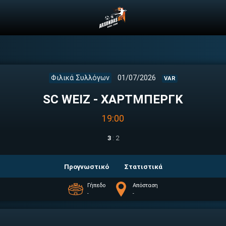
Φιλικά Συλλόγων
01/07/2026
VAR
SC WEIZ - ΧΑΡΤΜΠΕΡΓΚ
19:00
3
:
2
Προγνωστικό
Στατιστικά
Γήπεδο
Απόσταση
-
-