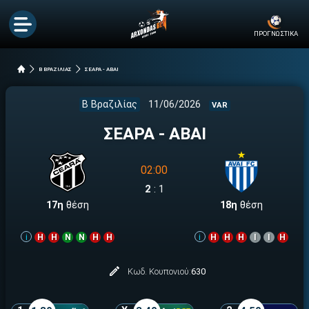
ΠΡΟΓΝΩΣΤΙΚΑ
Β ΒΡΑΖΙΛΙΑΣ
ΣΕΑΡΑ - ΑΒΑΙ
Β Βραζιλίας
11/06/2026
VAR
ΣΕΑΡΑ - ΑΒΑΙ
02:00
2
:
1
17η
θέση
18η
θέση
i
Η
Η
Ν
Ν
Η
Η
i
Η
Η
Η
Ι
Ι
Η
Κωδ. Κουπονιού:
630