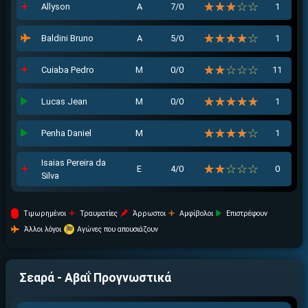
☆☆☆☆☆
★★★★★
Allyson
Α
7/0
1
☆☆☆☆☆
★★★★★
Baldini Bruno
Α
5/0
1
☆☆☆☆☆
★★★★★
Cuiaba Pedro
Μ
0/0
11
☆☆☆☆☆
★★★★★
Lucas Jean
Μ
0/0
1
☆☆☆☆☆
★★★★★
Penha Daniel
Μ
1
Isaias Pereira da
☆☆☆☆☆
★★★★★
Ε
4/0
0
Silva
Tιμωρημένοι
Τραυματίες
Άρρωστοι
Αμφίβολοι
Επιστρέφουν
Άλλοι λόγοι
Αγώνες που απουσιάζουν
Σεαρά - Αβαΐ
Προγνωστικά