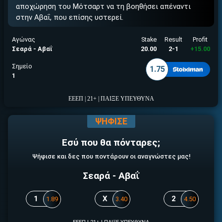
ΕΓΚΡΙΣΗ ΑΠΟ ΑΡΧΟΝΤΑ ΕΓΚΡΙΣΗ ΑΠΟ ΑΡΧΟΝΤΑ
αποχώρηση του Μότσαρτ να τη βοηθήσει απέναντι
στην Αβαΐ, που επίσης υστερεί.
Αγώνας
Stake
Result
Profit
Σεαρά - Αβαΐ
20.00
2-1
+15.00
Σημείο
1.75
1
ΕΕΕΠ | 21+ | ΠΑΙΞΕ ΥΠΕΥΘΥΝΑ
ΨΗΦΙΣΕ
Εσύ που θα πόνταρες;
Ψήφισε και δες που ποντάρουν οι αναγνώστες μας!
Σεαρά - Αβαΐ
1
X
2
1.89
3.40
4.50