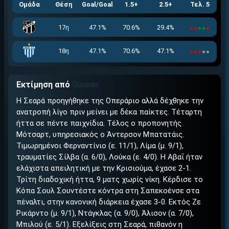
Ομάδα
Θέση
Goal/Goal
1.5+
2.5+
Τελ. 5
17η
47.1%
70.6%
29.4%
18η
47.1%
70.6%
47.1%
Εκτίμηση από
Gunner
Η Σεαρά προηγήθηκε της Οπεράριο αλλά δέχθηκε την
ανατροπή λίγο πριν μείνει με δέκα παίκτες. Τέταρτη
ήττα σε πέντε παιχνίδια. Τέλος ο προπονητής
Μότσαρτ, υπηρεσιακός ο Άντερσον Μπατατάις.
Τιμωρημένοι Φερναντίνιο (ε. 11/1), Λίμα (μ. 9/1),
τραυματίες Σίλβα (α. 6/0), Λούκα (ε. 4/0). Η Αβαΐ ήταν
ελάχιστα απειλητική με την Κρισιούμα, έχασε 2-1.
Τρίτη διαδοχική ήττα, 9 ματς χωρίς νίκη. Κέρδισε το
Κόπα Σουλ Σουντέστε κόντρα στη Σαπεκοένσε στα
πέναλτι, στην κανονική διάρκεια έχασε 3-0. Εκτός Ζε
Ρικάρντο (μ. 9/1), Ντάγκλας (α. 9/0), Άλισον (α. 7/0),
Μπιλού (ε. 5/1). Εξελίξεις στη Σεαρά, πιθανόν η