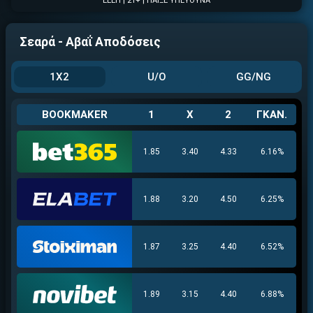
ΕΓΚΡΙΣΗ ΑΠΟ ΑΡΧΟΝΤΑ ΕΓΚΡΙΣΗ ΑΠΟ ΑΡΧΟΝΤΑ
ΕΕΕΠ | 21+ | ΠΑΙΞΕ ΥΠΕΥΘΥΝΑ
Σεαρά - Αβαΐ Αποδόσεις
1X2
U/O
GG/NG
BOOKMAKER
1
X
2
ΓΚΑΝ.
1.85
3.40
4.33
6.16%
Βρέθηκε στοιχηματική με:
1.88
3.20
4.50
6.25%
1.87
3.25
4.40
6.52%
1.89
3.15
4.40
6.88%
Εύκολη εγγραφή