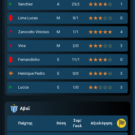
☆☆☆☆☆
★★★★★
Sanchez
Α
25/2
1
☆☆☆☆☆
★★★★★
Lima Lucas
Μ
9/1
0
☆☆☆☆☆
★★★★★
Zanocelo Vinicius
Μ
1/1
4
☆☆☆☆☆
★★★★★
Vina
Μ
2/0
3
☆☆☆☆☆
★★★★★
Fernandinho
Ε
11/1
0
☆☆☆☆☆
★★★★★
Henrique Pedro
Ε
0/0
3
☆☆☆☆☆
★★★★★
Lucca
Ε
1/0
3
Αβαΐ
Συμ/
Παίχτης
Θέση
Αξιολόγηση
Γκολ