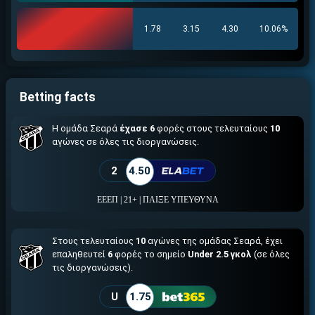
ΕΓΚΡΙΣΗ ΑΠΟ ΑΡΧΟΝΤΑ ΕΓΚΡΙΣΗ ΑΠΟ ΑΡΧΟΝΤΑ
Άμεση ταυτοποίηση
1.78
3.15
4.30
10.06%
Γρήγορες αναλήψεις
↪ΠΑΙΞΕ ΝΟΜΙΜΑ
ΕΕΕΠ | 21+ | ΠΑΙΞΕ ΥΠΕΥΘΥΝΑ
Betting facts
Η ομάδα Σεαρά
έχασε 6
φορές στους τελευταίους
10
αγώνες σε όλες τις διοργανώσεις.
2
4.50
ΕΕΕΠ | 21+ | ΠΑΙΞΕ ΥΠΕΥΘΥΝΑ
Στους τελευταίους
10
αγώνες της ομάδας Σεαρά, έχει
επαληθευτεί
6
φορές το σημείο
Under 2.5 γκολ
(σε όλες
τις διοργανώσεις).
U
1.75