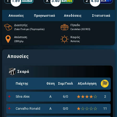
1
1.89
X
3.40
2
4.50
Απουσίες
Προγνωστικό
Αποδόσεις
Στατιστικά
Διαιτητής
Γήπεδο
Ζοάο Πινέιρο (Πορτογαλία)
Castelao (63.903)
Απόσταση
Καιρός
2200χλμ.
Άστατος
Απουσίες
Σεαρά
Παίχτης
Θέση
Συμ/Γκολ
Αξιολόγηση
☆☆☆☆☆
★★★★★
Silva Alex
Α
6/0
2
☆☆☆☆☆
★★★★★
Carvalho Ronald
Α
0/0
11