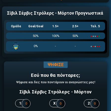
Σίβιλ Σέρβις Στρόλερς - Μόρτον
Προγνωστικά
Ομάδα
Goal/Goal
1.5+
2.5+
Τελ. 5
50%
100%
50%
ΕΓΚΡΙΣΗ ΑΠΟ ΑΡΧΟΝΤΑ ΕΓΚΡΙΣΗ ΑΠΟ ΑΡΧΟΝΤΑ
0%
-
-
ΨΗΦΙΣΕ
Εσύ που θα πόνταρες;
Ψήφισε και δες που ποντάρουν οι αναγνώστες μας!
Σίβιλ Σέρβις Στρόλερς - Μόρτον
1
X
2
0
0
0