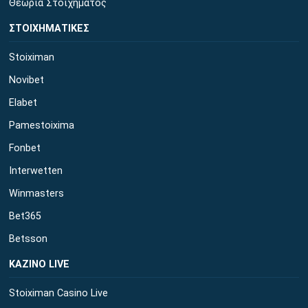
Θεωρία Στοιχήματος
ΣΤΟΙΧΗΜΑΤΙΚΕΣ
Stoiximan
Novibet
Elabet
Pamestoixima
Fonbet
Interwetten
Winmasters
Bet365
Betsson
ΚΑΖΙΝΟ LIVE
Stoiximan Casino Live