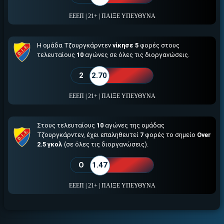
ΕΓΚΡΙΣΗ ΑΠΟ ΑΡΧΟΝΤΑ ΕΓΚΡΙΣΗ ΑΠΟ ΑΡΧΟΝΤΑ
ΕΕΕΠ | 21+ | ΠΑΙΞΕ ΥΠΕΥΘΥΝΑ
Η ομάδα Τζουργκάρντεν
νίκησε 5
φορές στους
τελευταίους
10
αγώνες σε όλες τις διοργανώσεις.
2
2.70
ΕΕΕΠ | 21+ | ΠΑΙΞΕ ΥΠΕΥΘΥΝΑ
ΕΓΚΡΙΣΗ ΑΠΟ ΑΡΧΟΝΤΑ ΕΓΚΡΙΣΗ ΑΠΟ ΑΡΧΟΝΤΑ
Στους τελευταίους
10
αγώνες της ομάδας
Τζουργκάρντεν, έχει επαληθευτεί
7
φορές το σημείο
Over
Βρέθηκε στοιχηματική με:
2.5 γκολ
(σε όλες τις διοργανώσεις).
O
1.47
ΕΕΕΠ | 21+ | ΠΑΙΞΕ ΥΠΕΥΘΥΝΑ