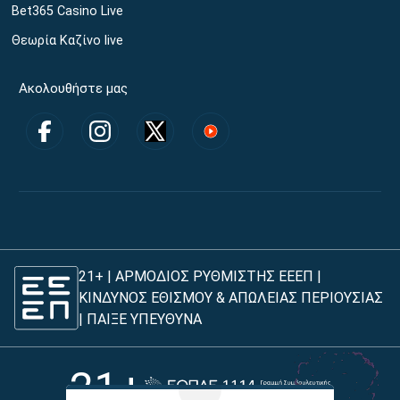
Bet365 Casino Live
Θεωρία Καζίνο live
Ακολουθήστε μας
21+ | ΑΡΜΟΔΙΟΣ ΡΥΘΜΙΣΤΗΣ ΕΕΕΠ |
ΚΙΝΔΥΝΟΣ ΕΘΙΣΜΟΥ & ΑΠΩΛΕΙΑΣ ΠΕΡΙΟΥΣΙΑΣ
|
ΠΑΙΞΕ ΥΠΕΥΘΥΝΑ
21+