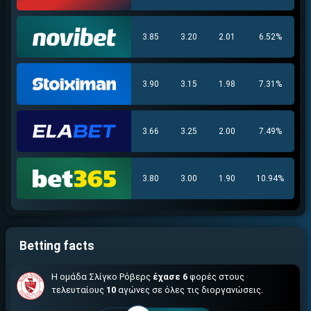
ΕΓΚΡΙΣΗ ΑΠΟ ΑΡΧΟΝΤΑ ΕΓΚΡΙΣΗ ΑΠΟ ΑΡΧΟΝΤΑ
3.85
3.20
2.01
6.52%
3.90
3.15
1.98
7.31%
3.66
3.25
2.00
7.49%
3.80
3.00
1.90
10.94%
Betting facts
Βρέθηκε στοιχηματική με:
Η ομάδα Σλίγκο Ρόβερς
έχασε 6
φορές στους
τελευταίους
10
αγώνες σε όλες τις διοργανώσεις.