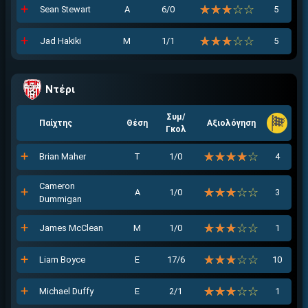
☆☆☆☆☆
★★★★★
Sean Stewart
Α
6/0
5
☆☆☆☆☆
★★★★★
Jad Hakiki
Μ
1/1
5
Ντέρι
Συμ/
Παίχτης
Θέση
Αξιολόγηση
Γκολ
☆☆☆☆☆
★★★★★
Brian Maher
Τ
1/0
4
Cameron
☆☆☆☆☆
★★★★★
Α
1/0
3
Dummigan
☆☆☆☆☆
★★★★★
James McClean
Μ
1/0
1
☆☆☆☆☆
★★★★★
Liam Boyce
Ε
17/6
10
☆☆☆☆☆
★★★★★
Michael Duffy
Ε
2/1
1