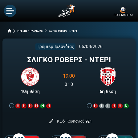
ΠΡΟΓΝΩΣΤΙΚΑ
ΠΡΕΜΙΕΡ ΙΡΛΑΝΔΙΑΣ
ΣΛΙΓΚΟ ΡΟΒΕΡΣ - ΝΤΕΡΙ
Πρέμιερ Ιρλανδίας
06/04/2026
ΣΛΙΓΚΟ ΡΟΒΕΡΣ - ΝΤΕΡΙ
19:00
0
:
0
10η
θέση
6η
θέση
i
Η
Η
Η
Η
Ν
Η
i
Η
Ι
Ι
Η
Η
Ν
Κωδ. Κουπονιού:
921