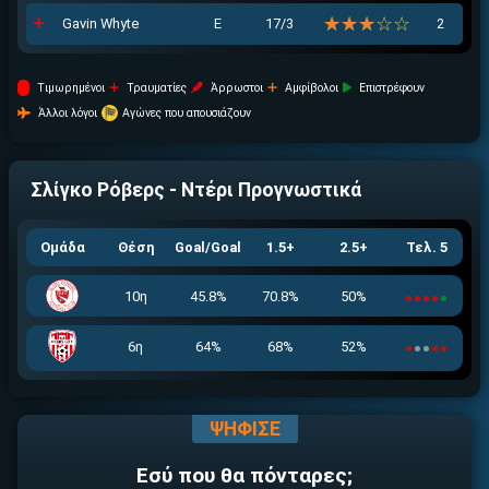
☆☆☆☆☆
★★★★★
Gavin Whyte
Ε
17/3
2
Tιμωρημένοι
Τραυματίες
Άρρωστοι
Αμφίβολοι
Επιστρέφουν
Άλλοι λόγοι
Αγώνες που απουσιάζουν
Σλίγκο Ρόβερς - Ντέρι
Προγνωστικά
Ομάδα
Θέση
Goal/Goal
1.5+
2.5+
Τελ. 5
10η
45.8%
70.8%
50%
6η
64%
68%
52%
ΨΗΦΙΣΕ
Εσύ που θα πόνταρες;