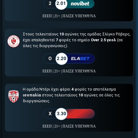
ΕΓΚΡΙΣΗ ΑΠΟ ΑΡΧΟΝΤΑ ΕΓΚΡΙΣΗ ΑΠΟ ΑΡΧΟΝΤΑ
2
2.01
ΕΕΕΠ | 21+ | ΠΑΙΞΕ ΥΠΕΥΘΥΝΑ
Στους τελευταίους
10
αγώνες της ομάδας Σλίγκο Ρόβερς,
Εύκολη εγγραφή
έχει επαληθευτεί
7
φορές το σημείο
Over 2.5 γκολ
(σε
Άμεση ταυτοποίηση
όλες τις διοργανώσεις).
Γρήγορες αναλήψεις
O
2.20
↪ΠΑΙΞΕ ΝΟΜΙΜΑ
ΕΕΕΠ | 21+ | ΠΑΙΞΕ ΥΠΕΥΘΥΝΑ
ΕΕΕΠ | 21+ | ΠΑΙΞΕ ΥΠΕΥΘΥΝΑ
Η ομάδα Ντέρι έχει φέρει
4
φορές το αποτέλεσμα
ισοπαλία
στους τελευταίους
10
αγώνες σε όλες τις
διοργανώσεις.
X
3.30
ΕΕΕΠ | 21+ | ΠΑΙΞΕ ΥΠΕΥΘΥΝΑ