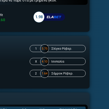
τερα να πάμε στα μετρημένα γκολ.
fit
1.98
.60
1
5.75
Σλίγκο Ρόβερ.
X
4.10
Ισοπαλία
2
1.64
Σάμροκ Ρόβερ.