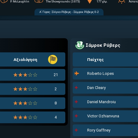
P. McLaughlin
The Showgrounds (3.873)
177 χλμ.
Άστατ
Α΄ Γύρος:
Σλίγκο Ρόβερς - Σάμροκ Ρόβερς 0-2
Σάμροκ Ρόβερς
Αξιολόγηση
Παίχτης
Roberto Lopes
☆☆☆☆☆
★★★★★
21
Dan Cleary
☆☆☆☆☆
★★★★★
2
Daniel Mandroiu
☆☆☆☆☆
★★★★★
8
Victor Ozhianvuna
☆☆☆☆☆
★★★★★
4
Rory Gaffney