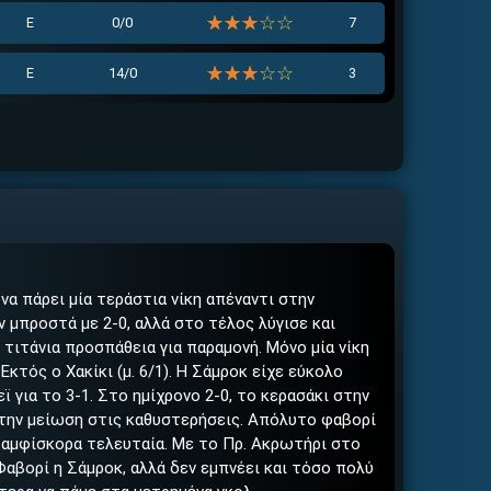
☆☆☆☆☆
★★★★★
Ε
0/0
7
☆☆☆☆☆
★★★★★
Ε
14/0
3
 να πάρει μία τεράστια νίκη απέναντι στην
ν μπροστά με 2-0, αλλά στο τέλος λύγισε και
 τιτάνια προσπάθεια για παραμονή. Μόνο μία νίκη
 Εκτός ο Χακίκι (μ. 6/1). Η Σάμροκ είχε εύκολο
ϊ για το 3-1. Στο ημίχρονο 2-0, το κερασάκι στην
την μείωση στις καθυστερήσεις. Απόλυτο φαβορί
7 αμφίσκορα τελευταία. Με το Πρ. Ακρωτήρι στο
 Φαβορί η Σάμροκ, αλλά δεν εμπνέει και τόσο πολύ