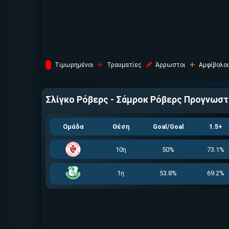
Tιμωρημένοι
Τραυματίες
Άρρωστοι
Αμφίβολοι
Σλίγκο Ρόβερς - Σάμροκ Ρόβερς
Προγνωστ
Ομάδα
Θέση
Goal/Goal
1.5+
10η
50%
73.1%
1η
53.8%
69.2%