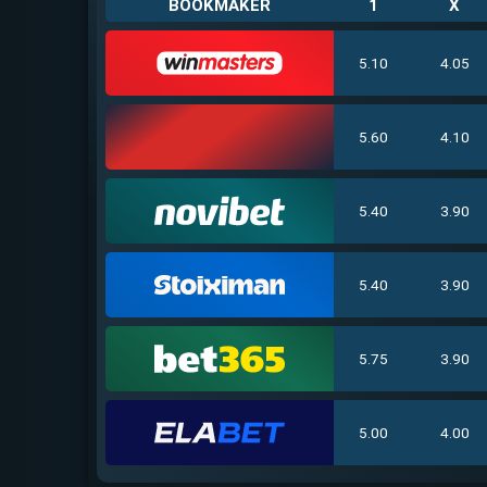
BOOKMAKER
1
X
5.10
4.05
5.60
4.10
5.40
3.90
5.40
3.90
5.75
3.90
5.00
4.00