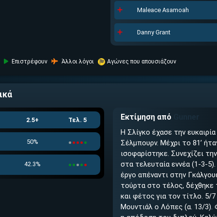
Maleace Asamoah
Danny Grant
Επιστρέφουν
Άλλοι λόγοι
Αγώνες που απουσιάζουν
ικά
Εκτίμηση από
Gunner
2.5+
Τελ. 5
Η Σλίγκο έχασε την ευκαιρία
50%
Σέλμπουρν. Μέχρι το 81’ ήτα
ισοφαρίστηκε. Συνεχίζει την
στα τελευταία εννέα (1-3-5).
42.3%
έργο απέναντι στην Γκάλγουε
τούρτα στο τέλος, δέχθηκε 
και φέτος για τον τίτλο. 5/
Μουντιάλ ο Λόπες (α. 13/3).