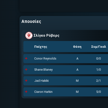
Απουσίες
Σλίγκο Ρόβερς
Παίχτης
Θέση
Συμ/Γκολ
Conor Reynolds
Α
0/0
Shane Blaney
Α
1/0
Jad Hakiki
Μ
2/1
Ciaron Harkin
Μ
5/0