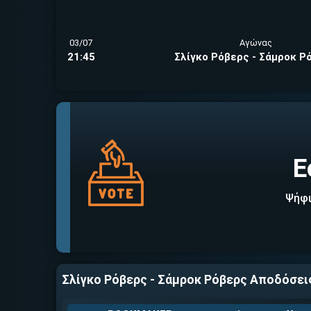
03/07
Αγώνας
21:45
Σλίγκο Ρόβερς - Σάμροκ Ρ
Ε
Ψήφι
Σλίγκο Ρόβερς - Σάμροκ Ρόβερς Αποδόσει