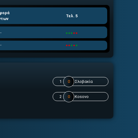
φορά
Τελ. 5
ντων
-
-
1
0
Σλοβακία
2
0
Kosovo