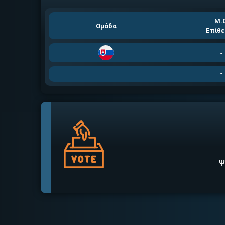
Μ.Ο
Ομάδα
Επίθ
-
-
Ψ