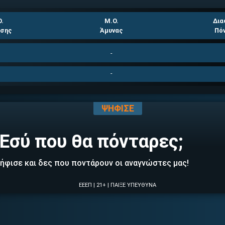
.
Μ.Ο.
Δια
εσης
Άμυνας
Πό
-
-
ΨΗΦΙΣΕ
Εσύ που θα πόνταρες;
ήφισε και δες που ποντάρουν οι αναγνώστες μας!
ΕΕΕΠ | 21+ | ΠΑΙΞΕ ΥΠΕΥΘΥΝΑ