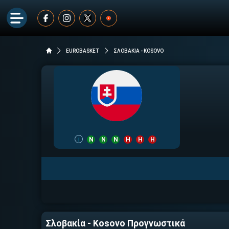
EUROBASKET
ΣΛΟΒΑΚΙΑ - KOSOVO
i
Ν
Ν
Ν
Η
Η
Η
Σλοβακία - Kosovo
Προγνωστικά