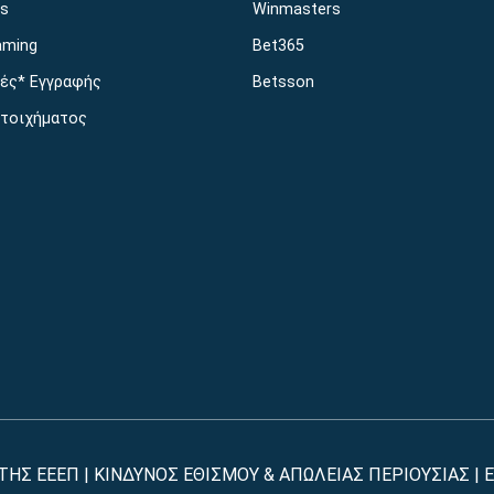
es
Winmasters
aming
Bet365
ές* Εγγραφής
Betsson
Στοιχήματος
ΤΗΣ ΕΕΕΠ | ΚΙΝΔΥΝΟΣ ΕΘΙΣΜΟΥ & ΑΠΩΛΕΙΑΣ ΠΕΡΙΟΥΣΙΑΣ |
Ε