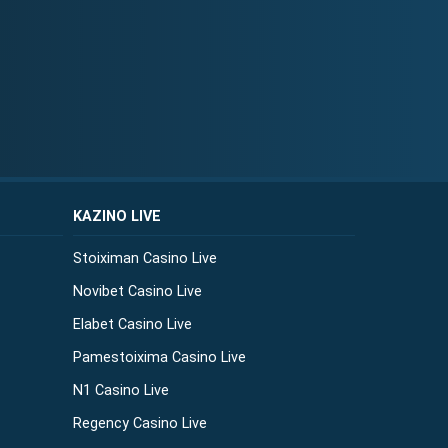
ΚΑΖΙΝΟ LIVE
Stoiximan Casino Live
Novibet Casino Live
Elabet Casino Live
Pamestoixima Casino Live
N1 Casino Live
Regency Casino Live