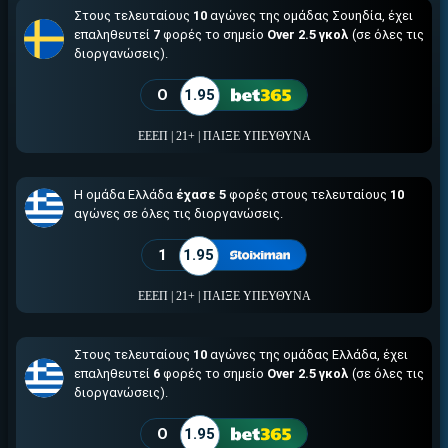
Στους τελευταίους
10
αγώνες της ομάδας Σουηδία, έχει
επαληθευτεί
7
φορές το σημείο
Over 2.5 γκολ
(σε όλες τις
διοργανώσεις).
O
1.95
ΕΕΕΠ | 21+ | ΠΑΙΞΕ ΥΠΕΥΘΥΝΑ
Η ομάδα Ελλάδα
έχασε 5
φορές στους τελευταίους
10
αγώνες σε όλες τις διοργανώσεις.
1
1.95
ΕΕΕΠ | 21+ | ΠΑΙΞΕ ΥΠΕΥΘΥΝΑ
Στους τελευταίους
10
αγώνες της ομάδας Ελλάδα, έχει
επαληθευτεί
6
φορές το σημείο
Over 2.5 γκολ
(σε όλες τις
διοργανώσεις).
O
1.95