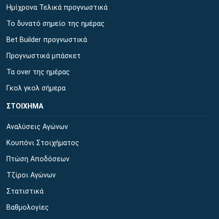
Ημίχρονα Τελικά προγνωστικά
Το δυνατό σημείο της ημέρας
Bet Builder προγνωστικά
Προγνωστικά μπάσκετ
Τα over της ημέρας
Γκολ γκολ σήμερα
ΣΤΟΙΧΗΜΑ
Αναλύσεις Αγώνων
Κουπόνι Στοιχήματος
Πτώση Αποδόσεων
Τζίροι Αγώνων
Στατιστικά
Βαθμολογίες