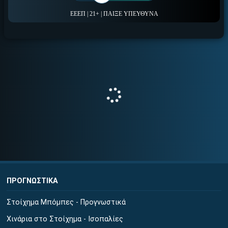
ΕΕΕΠ | 21+ | ΠΑΙΞΕ ΥΠΕΥΘΥΝΑ
ΠΡΟΓΝΩΣΤΙΚΑ
Στοίχημα Μπόμπες - Προγνωστικά
Χινάρια στο Στοίχημα - Ισοπαλίες