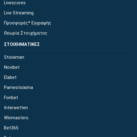
Livescores
Live Streaming
Προσφορές* Εγγραφής
Θεωρία Στοιχήματος
ΣΤΟΙΧΗΜΑΤΙΚΕΣ
Stoiximan
Novibet
Elabet
Pamestoixima
Fonbet
Interwetten
Winmasters
Bet365