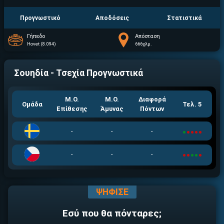
Προγνωστικό
Αποδόσεις
Στατιστικά
Γήπεδο
Απόσταση
Hovet (8.094)
666χλμ.
Σουηδία - Τσεχία
Προγνωστικά
Μ.Ο.
Μ.Ο.
Διαφορά
Ομάδα
Τελ. 5
Επίθεσης
Άμυνας
Πόντων
-
-
-
-
-
-
ΨΗΦΙΣΕ
Εσύ που θα πόνταρες;