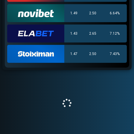
ΕΓΚΡΙΣΗ ΑΠΟ ΑΡΧΟΝΤΑ ΕΓΚΡΙΣΗ ΑΠΟ ΑΡΧΟΝΤΑ
1.49
2.50
6.64%
1.43
2.65
7.12%
1.47
2.50
7.43%
Βρέθηκε στοιχηματική με: