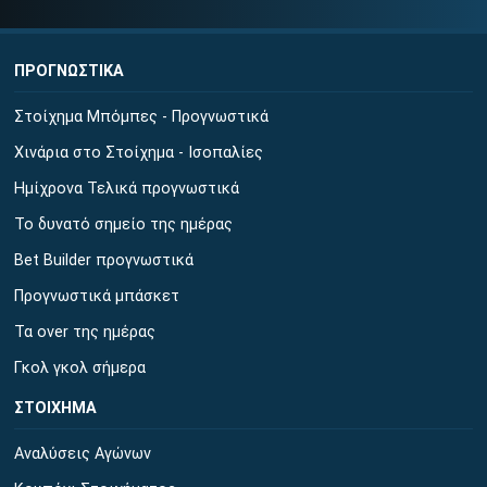
ΕΓΚΡΙΣΗ ΑΠΟ ΑΡΧΟΝΤΑ ΕΓΚΡΙΣΗ ΑΠΟ ΑΡΧΟΝΤΑ
ΠΡΟΓΝΩΣΤΙΚΑ
Στοίχημα Μπόμπες - Προγνωστικά
Εύκολη εγγραφή
Χινάρια στο Στοίχημα - Ισοπαλίες
Άμεση ταυτοποίηση
Ημίχρονα Τελικά προγνωστικά
Γρήγορες αναλήψεις
Το δυνατό σημείο της ημέρας
↪ΠΑΙΞΕ ΝΟΜΙΜΑ
Bet Builder προγνωστικά
Προγνωστικά μπάσκετ
ΕΕΕΠ | 21+ | ΠΑΙΞΕ ΥΠΕΥΘΥΝΑ
Τα over της ημέρας
Γκολ γκολ σήμερα
ΣΤΟΙΧΗΜΑ
Αναλύσεις Αγώνων