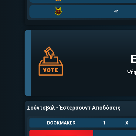
4η
Ψήφ
Σούντσβαλ - Έστερσουντ Αποδόσεις
BOOKMAKER
1
X