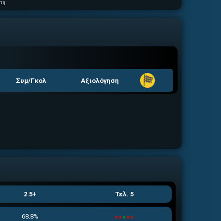
τη
Συμ/Γκολ
Αξιολόγηση
2.5+
Τελ. 5
68.8%