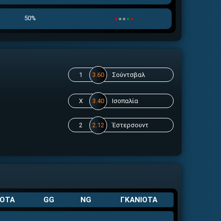
50%
1
3.60
Σούντσβαλ
X
3.40
Ισοπαλία
2
2.12
Έστερσουντ
ΙΟΤΑ
GG
NG
ΓΚΑΝΙΟΤΑ