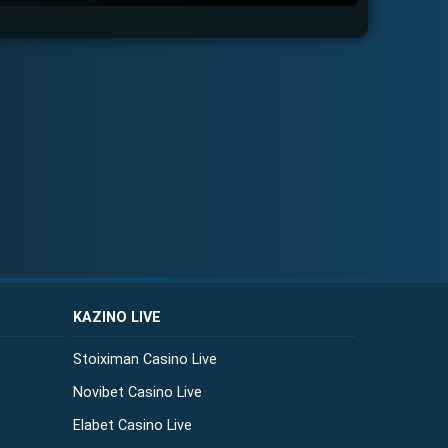
ΚΑΖΙΝΟ LIVE
Stoiximan Casino Live
Novibet Casino Live
Elabet Casino Live