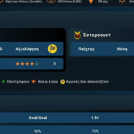
Φρέντρικ Οπόνγκ (Σουηδία)
NP3 Arena (8.000)
188 χλμ.
Ζέσ
Έστερσουντ
ολ
Αξιολόγηση
Παίχτης
Θέση
☆☆☆☆☆
★★★★★
8
Επιστρέφουν
Άλλοι λόγοι
Αγώνες που απουσιάζουν
Goal/Goal
1.5+
50%
75%