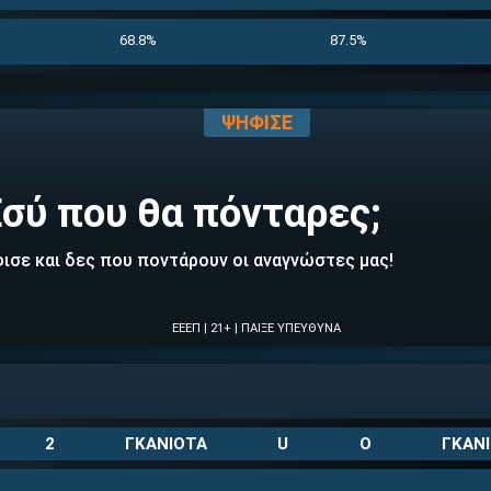
68.8%
87.5%
ΨΗΦΙΣΕ
Εσύ που θα πόνταρες;
ισε και δες που ποντάρουν οι αναγνώστες μας!
ΕΕΕΠ | 21+ | ΠΑΙΞΕ ΥΠΕΥΘΥΝΑ
2
ΓΚΑΝΙΟΤΑ
U
O
ΓΚΑΝ