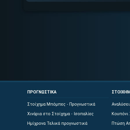
ΠΡΟΓΝΩΣΤΙΚΑ
ΣΤΟΙΧΗ
Στοίχημα Μπόμπες - Προγνωστικά
Αναλύσε
Χινάρια στο Στοίχημα - Ισοπαλίες
Κουπόνι 
Ημίχρονα Τελικά προγνωστικά
Πτώση Α