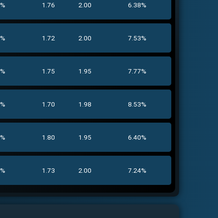
7%
1.76
2.00
6.38%
2%
1.72
2.00
7.53%
7%
1.75
1.95
7.77%
8%
1.70
1.98
8.53%
0%
1.80
1.95
6.40%
7%
1.73
2.00
7.24%