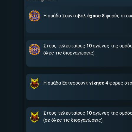
Η ομάδα Σούντσβαλ
έχασε 8
φορές στου
Στους τελευταίους
10
αγώνες της ομάδα
όλες τις διοργανώσεις).
Η ομάδα Έστερσουντ
νίκησε 4
φορές στο
Στους τελευταίους
10
αγώνες της ομάδα
(σε όλες τις διοργανώσεις).