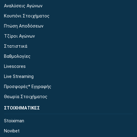
Αναλύσεις Αγώνων
Κουπόνι Στοιχήματος
Πτώση Αποδόσεων
Τζίροι Αγώνων
Στατιστικά
Βαθμολογίες
Livescores
Live Streaming
Προσφορές* Εγγραφής
Θεωρία Στοιχήματος
ΣΤΟΙΧΗΜΑΤΙΚΕΣ
Stoiximan
Novibet