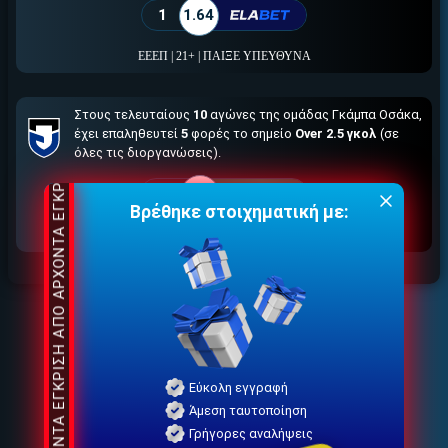
1
1.64
ΕΕΕΠ | 21+ | ΠΑΙΞΕ ΥΠΕΥΘΥΝΑ
ΕΓΚΡΙΣΗ ΑΠΟ ΑΡΧΟΝΤΑ ΕΓΚΡΙΣΗ ΑΠΟ ΑΡΧΟΝΤΑ
Στους τελευταίους
10
αγώνες της ομάδας Γκάμπα Οσάκα,
έχει επαληθευτεί
5
φορές το σημείο
Over 2.5 γκολ
(σε
όλες τις διοργανώσεις).
O
1.70
Βρέθηκε στοιχηματική με:
ΕΕΕΠ | 21+ | ΠΑΙΞΕ ΥΠΕΥΘΥΝΑ
Εύκολη εγγραφή
Άμεση ταυτοποίηση
Γρήγορες αναλήψεις