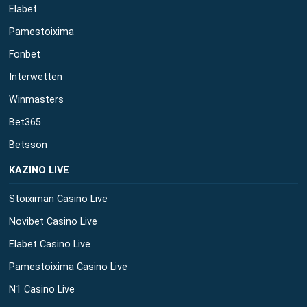
Elabet
Pamestoixima
Fonbet
Interwetten
Winmasters
Bet365
Betsson
ΚΑΖΙΝΟ LIVE
Stoiximan Casino Live
Novibet Casino Live
Elabet Casino Live
Pamestoixima Casino Live
N1 Casino Live