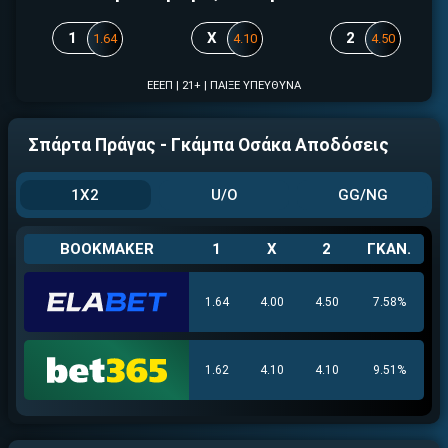
1
X
2
1.64
4.10
4.50
ΕΕΕΠ | 21+ | ΠΑΙΞΕ ΥΠΕΥΘΥΝΑ
Σπάρτα Πράγας - Γκάμπα Οσάκα Αποδόσεις
1X2
U/O
GG/NG
BOOKMAKER
1
X
2
ΓΚΑΝ.
1.64
4.00
4.50
7.58%
1.62
4.10
4.10
9.51%