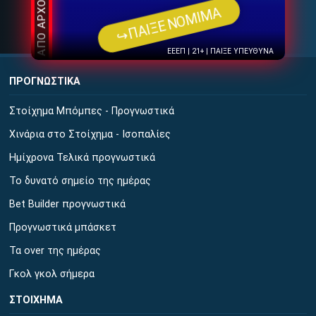
ΕΓΚΡΙΣΗ ΑΠΟ ΑΡΧΟΝΤΑ ΕΓΚΡΙΣΗ ΑΠΟ ΑΡΧΟΝΤΑ
↪ΠΑΙΞΕ ΝΟΜΙΜΑ
ΕΕΕΠ | 21+ | ΠΑΙΞΕ ΥΠΕΥΘΥΝΑ
ΠΡΟΓΝΩΣΤΙΚΑ
Στοίχημα Μπόμπες - Προγνωστικά
Χινάρια στο Στοίχημα - Ισοπαλίες
Ημίχρονα Τελικά προγνωστικά
Το δυνατό σημείο της ημέρας
Bet Builder προγνωστικά
Προγνωστικά μπάσκετ
Τα over της ημέρας
Γκολ γκολ σήμερα
ΣΤΟΙΧΗΜΑ