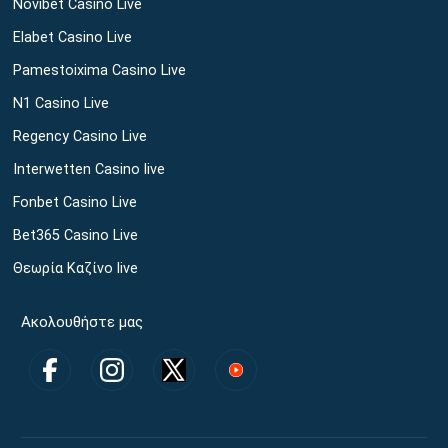
Novibet Casino Live
Elabet Casino Live
Pamestoixima Casino Live
N1 Casino Live
Regency Casino Live
Interwetten Casino live
Fonbet Casino Live
Bet365 Casino Live
Θεωρία Καζίνο live
Ακολουθήστε μας