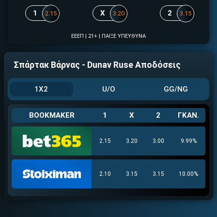
1
X
2
2.15
3.20
3.15
ΕΕΕΠ | 21+ | ΠΑΙΞΕ ΥΠΕΥΘΥΝΑ
Σπάρτακ Βάρνας - Dunav Ruse Αποδόσεις
1X2
U/O
GG/NG
BOOKMAKER
1
X
2
ΓΚΑΝ.
2.15
3.20
3.00
9.99%
2.10
3.15
3.15
10.00%