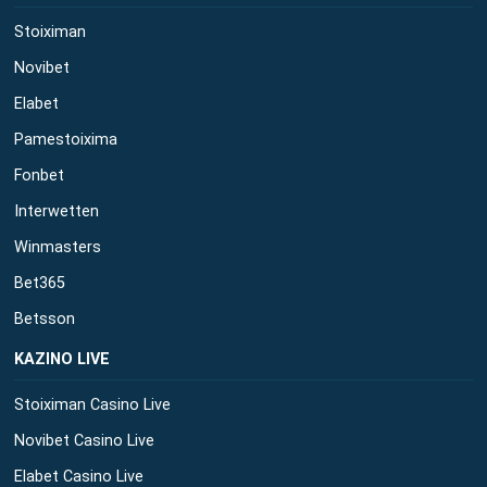
Stoiximan
Novibet
Elabet
Pamestoixima
Fonbet
Interwetten
Winmasters
Bet365
Betsson
ΚΑΖΙΝΟ LIVE
Stoiximan Casino Live
Novibet Casino Live
Elabet Casino Live