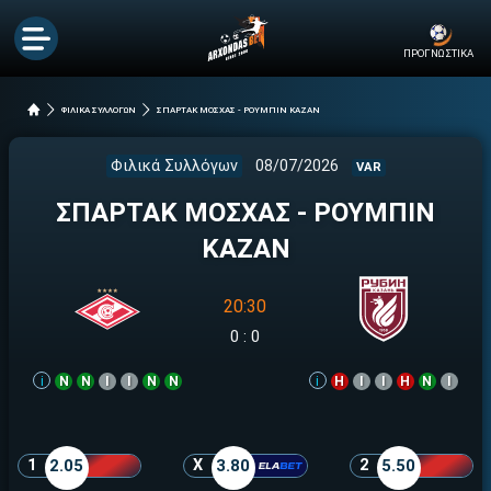
ΠΡΟΓΝΩΣΤΙΚΑ
ΦΙΛΙΚΑ ΣΥΛΛΟΓΩΝ
ΣΠΑΡΤΑΚ ΜΟΣΧΑΣ - ΡΟΥΜΠΙΝ ΚΑΖΑΝ
Φιλικά Συλλόγων
08/07/2026
VAR
ΣΠΑΡΤΑΚ ΜΟΣΧΑΣ - ΡΟΥΜΠΙΝ
ΚΑΖΑΝ
20:30
0
:
0
i
Ν
Ν
Ι
Ι
Ν
Ν
i
Η
Ι
Ι
Η
Ν
Ι
1
2.05
X
3.80
2
5.50