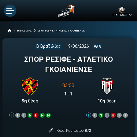
ΠΡΟΓΝΩΣΤΙΚΑ
Β ΒΡΑΖΙΛΙΑΣ
ΣΠΟΡ ΡΕΣΙΦΕ - ΑΤΛΕΤΙΚΟ ΓΚΟΙΑΝΙΕΝΣΕ
Β Βραζιλίας
19/06/2026
VAR
ΣΠΟΡ ΡΕΣΙΦΕ - ΑΤΛΕΤΙΚΟ
ΓΚΟΙΑΝΙΕΝΣΕ
03:00
1
:
1
9η
θέση
10η
θέση
i
Ι
Ι
Ν
Η
Ν
Ν
i
Ι
Ν
Ι
Η
Ι
Ι
Κωδ. Κουπονιού:
872