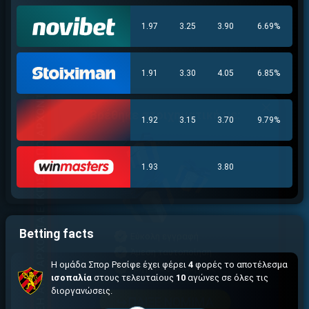
1.97
3.25
3.90
6.69%
1.91
3.30
4.05
6.85%
Βρέθηκε στοιχηματική με:
ΕΓΚΡΙΣΗ ΑΠΟ ΑΡΧΟΝΤΑ ΕΓΚΡΙΣΗ ΑΠΟ ΑΡΧΟΝΤΑ
1.92
3.15
3.70
9.79%
1.93
3.80
Betting facts
Εύκολη εγγραφή
Άμεση ταυτοποίηση
Η ομάδα Σπορ Ρεσίφε έχει φέρει
4
φορές το αποτέλεσμα
Γρήγορες αναλήψεις
ισοπαλία
στους τελευταίους
10
αγώνες σε όλες τις
↪ΠΑΙΞΕ ΝΟΜΙΜΑ
διοργανώσεις.