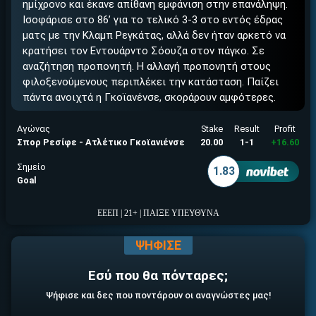
ημίχρονο και έκανε απίθανη εμφάνιση στην επανάληψη.
Ισοφάρισε στο 86’ για το τελικό 3-3 στο εντός έδρας
ματς με την Κλαμπ Ρεγκάτας, αλλά δεν ήταν αρκετό να
κρατήσει τον Εντουάρντο Σόουζα στον πάγκο. Σε
αναζήτηση προπονητή. Η αλλαγή προπονητή στους
φιλοξενούμενους περιπλέκει την κατάσταση. Παίζει
πάντα ανοιχτά η Γκοϊανένσε, σκοράρουν αμφότερες.
Αγώνας
Stake
Result
Profit
Σπορ Ρεσίφε - Ατλέτικο Γκοϊανιένσε
20.00
1-1
+16.60
Σημείο
1.83
Goal
ΕΕΕΠ | 21+ | ΠΑΙΞΕ ΥΠΕΥΘΥΝΑ
ΨΗΦΙΣΕ
Εσύ που θα πόνταρες;
Ψήφισε και δες που ποντάρουν οι αναγνώστες μας!