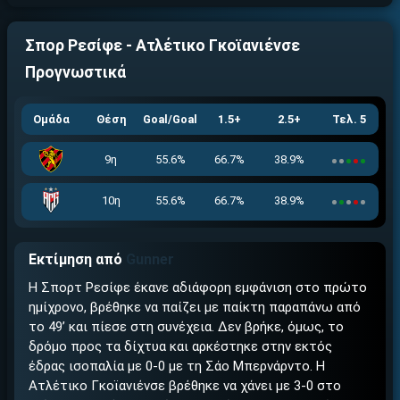
Σπορ Ρεσίφε - Ατλέτικο Γκοϊανιένσε
Προγνωστικά
Ομάδα
Θέση
Goal/Goal
1.5+
2.5+
Τελ. 5
9η
55.6%
66.7%
38.9%
10η
55.6%
66.7%
38.9%
Εκτίμηση από
Gunner
Η Σπορτ Ρεσίφε έκανε αδιάφορη εμφάνιση στο πρώτο
ημίχρονο, βρέθηκε να παίζει με παίκτη παραπάνω από
το 49’ και πίεσε στη συνέχεια. Δεν βρήκε, όμως, το
δρόμο προς τα δίχτυα και αρκέστηκε στην εκτός
έδρας ισοπαλία με 0-0 με τη Σάο Μπερνάρντο. Η
Ατλέτικο Γκοϊανιένσε βρέθηκε να χάνει με 3-0 στο