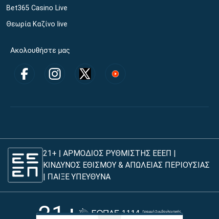
Bet365 Casino Live
Θεωρία Καζίνο live
Ακολουθήστε μας
21+ | ΑΡΜΟΔΙΟΣ ΡΥΘΜΙΣΤΗΣ ΕΕΕΠ |
ΚΙΝΔΥΝΟΣ ΕΘΙΣΜΟΥ & ΑΠΩΛΕΙΑΣ ΠΕΡΙΟΥΣΙΑΣ
|
ΠΑΙΞΕ ΥΠΕΥΘΥΝΑ
21+