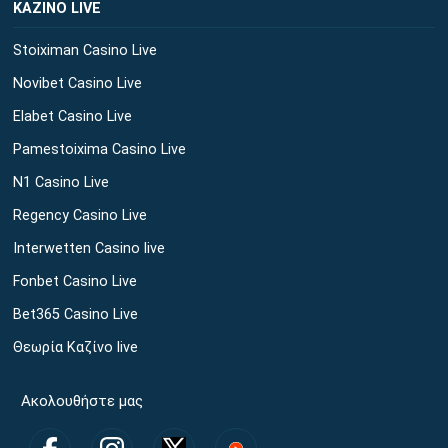
ΚΑΖΙΝΟ LIVE
Stoiximan Casino Live
Novibet Casino Live
Elabet Casino Live
Pamestoixima Casino Live
N1 Casino Live
Regency Casino Live
Interwetten Casino live
Fonbet Casino Live
Bet365 Casino Live
Θεωρία Καζίνο live
Ακολουθήστε μας