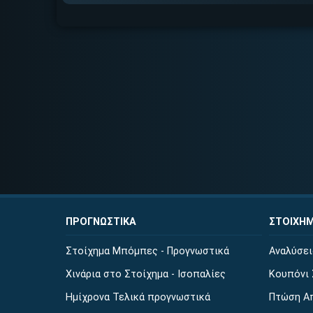
ΠΡΟΓΝΩΣΤΙΚΑ
ΣΤΟΙΧΗ
Στοίχημα Μπόμπες - Προγνωστικά
Αναλύσε
Χινάρια στο Στοίχημα - Ισοπαλίες
Κουπόνι 
Ημίχρονα Τελικά προγνωστικά
Πτώση Α