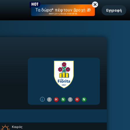
Τα δώρα* πέφτουν βροχή 🎁
Εγγραφή
ΕΕΕΠ | 21+ | ΠΑΙΞΕ ΥΠΕΥΘΥΝΑ
i
Ι
Η
Ν
Ι
Η
Ν
Καιρός