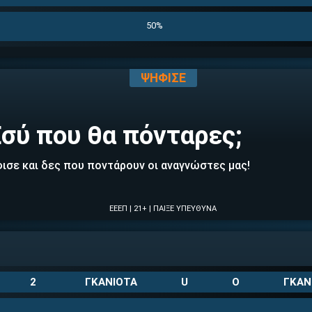
%
50%
ΨΗΦΙΣΕ
σύ που θα πόνταρες;
ισε και δες που ποντάρουν οι αναγνώστες μας!
ΕΕΕΠ | 21+ | ΠΑΙΞΕ ΥΠΕΥΘΥΝΑ
2
ΓΚΑΝΙΟΤΑ
U
O
ΓΚΑΝ