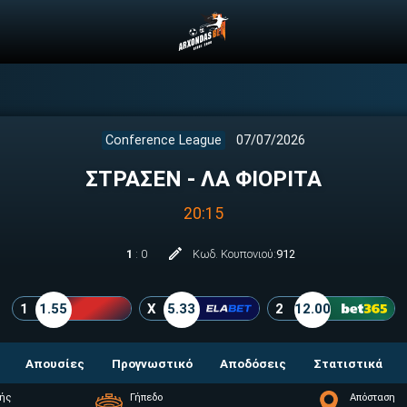
Conference League
07/07/2026
ΣΤΡΑΣΕΝ - ΛΑ ΦΙΟΡΙΤΑ
20:15
1
:
0
Κωδ. Κουπονιού:
912
1
1.55
X
5.33
2
12.00
Απουσίες
Προγνωστικό
Αποδόσεις
Στατιστικά
τής
Γήπεδο
Απόσταση