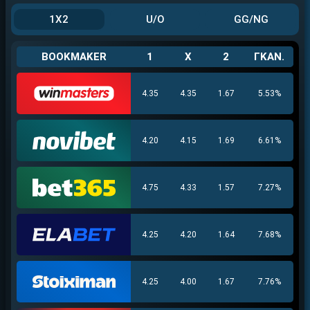
ΕΓΚΡΙΣΗ ΑΠΟ ΑΡΧΟΝΤΑ ΕΓΚΡΙΣΗ ΑΠΟ ΑΡΧΟΝΤΑ
1X2
U/O
GG/NG
BOOKMAKER
1
X
2
ΓΚΑΝ.
4.35
4.35
1.67
5.53%
4.20
4.15
1.69
6.61%
4.75
4.33
1.57
7.27%
4.25
4.20
1.64
7.68%
4.25
4.00
1.67
7.76%