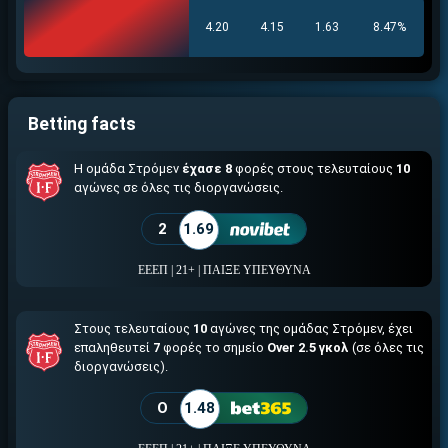
ΕΓΚΡΙΣΗ ΑΠΟ ΑΡΧΟΝΤΑ ΕΓΚΡΙΣΗ ΑΠΟ ΑΡΧΟΝΤΑ
4.20
4.15
1.63
8.47%
Betting facts
Η ομάδα Στρόμεν
έχασε 8
φορές στους τελευταίους
10
αγώνες σε όλες τις διοργανώσεις.
2
1.69
ΕΓΚΡΙΣΗ ΑΠΟ ΑΡΧΟΝΤΑ ΕΓΚΡΙΣΗ ΑΠΟ ΑΡΧΟΝΤΑ
Βρέθηκε στοιχηματική με:
ΕΕΕΠ | 21+ | ΠΑΙΞΕ ΥΠΕΥΘΥΝΑ
Στους τελευταίους
10
αγώνες της ομάδας Στρόμεν, έχει
επαληθευτεί
7
φορές το σημείο
Over 2.5 γκολ
(σε όλες τις
διοργανώσεις).
O
1.48
Εύκολη εγγραφή