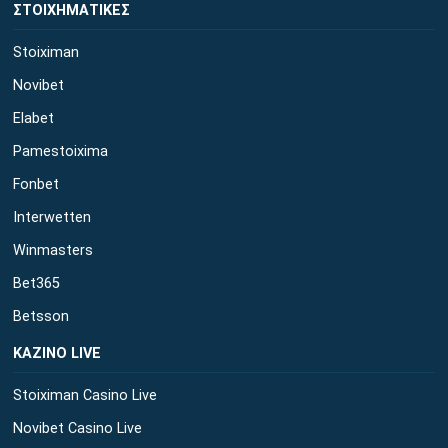
ΣΤΟΙΧΗΜΑΤΙΚΕΣ
Stoiximan
Novibet
Elabet
Pamestoixima
Fonbet
Interwetten
Winmasters
Bet365
Betsson
ΚΑΖΙΝΟ LIVE
Stoiximan Casino Live
Novibet Casino Live