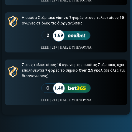
ΕΕΕΠ | 21+ | ΠΑΙΞΕ ΥΠΕΥΘΥΝΑ
Άμεση ταυτοποίηση
Γρήγορες αναλήψεις
Η ομάδα Στάμπαεκ
νίκησε 7
φορές στους τελευταίους
10
αγώνες σε όλες τις διοργανώσεις.
↪ΠΑΙΞΕ ΝΟΜΙΜΑ
2
1.69
ΕΕΕΠ | 21+ | ΠΑΙΞΕ ΥΠΕΥΘΥΝΑ
ΕΕΕΠ | 21+ | ΠΑΙΞΕ ΥΠΕΥΘΥΝΑ
Στους τελευταίους
10
αγώνες της ομάδας Στάμπαεκ, έχει
επαληθευτεί
7
φορές το σημείο
Over 2.5 γκολ
(σε όλες τις
διοργανώσεις).
O
1.48
ΕΕΕΠ | 21+ | ΠΑΙΞΕ ΥΠΕΥΘΥΝΑ