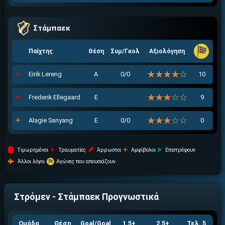
Στάμπαεκ
Παίχτης
Θέση
Συμ/Γκολ
Αξιολόγηση
☆☆☆☆☆
★★★★★
Eirik Lereng
Α
0/0
10
☆☆☆☆☆
★★★★★
Frederik Ellegaard
Ε
9
☆☆☆☆☆
★★★★★
Alagie Sanyang
Ε
0/0
0
Tιμωρημένοι
Τραυματίες
Άρρωστοι
Αμφίβολοι
Επιστρέφουν
Άλλοι λόγοι
Αγώνες που απουσιάζουν
Στρόμεν - Στάμπαεκ
Προγνωστικά
Ομάδα
Θέση
Goal/Goal
1.5+
2.5+
Τελ. 5