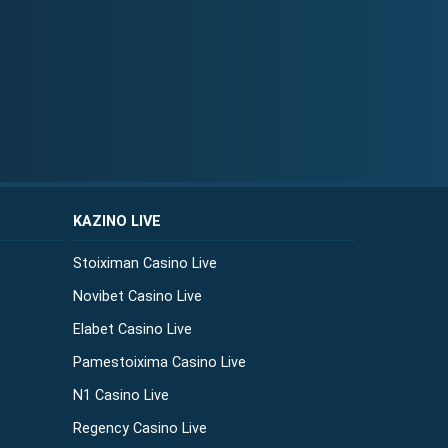
ΚΑΖΙΝΟ LIVE
Stoiximan Casino Live
Novibet Casino Live
Elabet Casino Live
Pamestoixima Casino Live
N1 Casino Live
Regency Casino Live