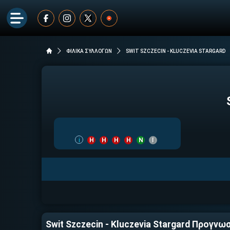
ΦΙΛΙΚΑ ΣΥΛΛΟΓΩΝ
SWIT SZCZECIN - KLUCZEVIA STARGARD
i
Η
Η
Η
Η
Ν
Ι
Swit Szczecin - Kluczevia Stargard
Προγνωσ