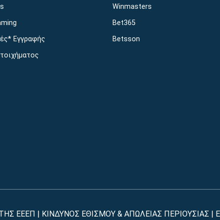
es
Winmasters
aming
Bet365
ές* Εγγραφής
Betsson
Στοιχήματος
ΤΗΣ ΕΕΕΠ | ΚΙΝΔΥΝΟΣ ΕΘΙΣΜΟΥ & ΑΠΩΛΕΙΑΣ ΠΕΡΙΟΥΣΙΑΣ |
Ε