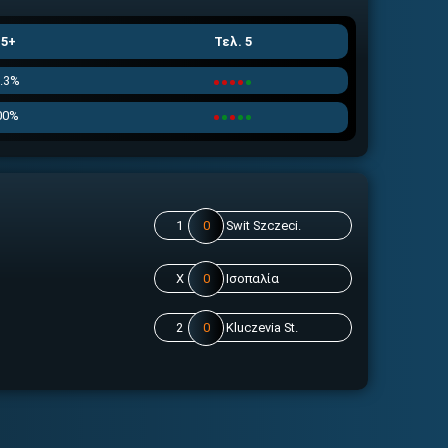
.5+
Τελ. 5
3.3%
00%
1
0
Swit Szczeci.
X
0
Ισοπαλία
2
0
Kluczevia St.