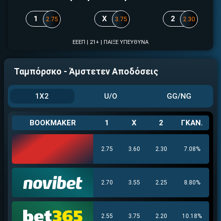
1
X
2
2.75
3.75
2.30
ΕΕΕΠ | 21+ | ΠΑΙΞΕ ΥΠΕΥΘΥΝΑ
Ταμπόρσκο - Άμστετεν Αποδόσεις
1X2
U/O
GG/NG
BOOKMAKER
1
X
2
ΓΚΑΝ.
2.75
3.60
2.30
7.08%
2.70
3.55
2.25
8.80%
2.55
3.75
2.20
10.18%