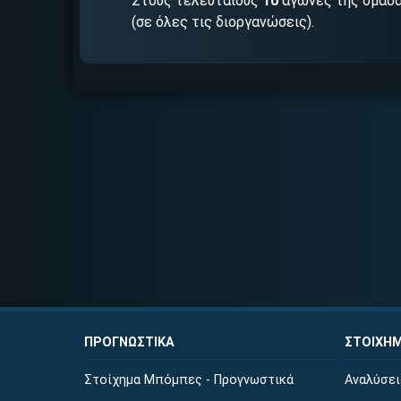
Στους τελευταίους
10
αγώνες της ομάδα
(σε όλες τις διοργανώσεις).
ΠΡΟΓΝΩΣΤΙΚΑ
ΣΤΟΙΧΗ
Στοίχημα Μπόμπες - Προγνωστικά
Αναλύσε