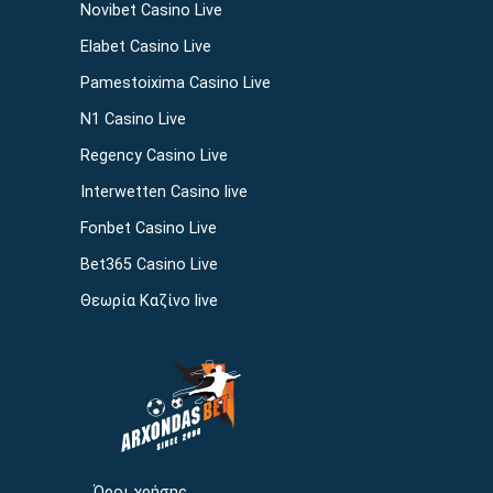
Novibet Casino Live
Elabet Casino Live
Pamestoixima Casino Live
N1 Casino Live
Regency Casino Live
Interwetten Casino live
Fonbet Casino Live
Bet365 Casino Live
Θεωρία Καζίνο live
Όροι χρήσης