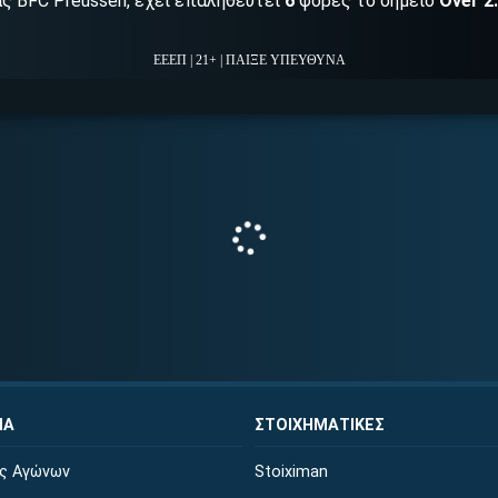
ς BFC Preussen, έχει επαληθευτεί
6
φορές το σημείο
Over 2
ΕΕΕΠ | 21+ | ΠΑΙΞΕ ΥΠΕΥΘΥΝΑ
ΜΑ
ΣΤΟΙΧΗΜΑΤΙΚΕΣ
ις Αγώνων
Stoiximan