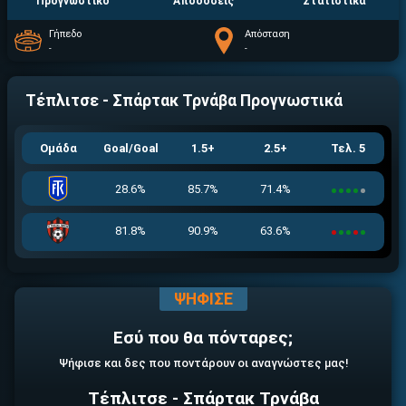
Προγνωστικό
Αποδόσεις
Στατιστικά
Γήπεδο
Απόσταση
-
-
Τέπλιτσε - Σπάρτακ Τρνάβα
Προγνωστικά
Ομάδα
Goal/Goal
1.5+
2.5+
Τελ. 5
28.6%
85.7%
71.4%
81.8%
90.9%
63.6%
ΨΗΦΙΣΕ
Εσύ που θα πόνταρες;
Ψήφισε και δες που ποντάρουν οι αναγνώστες μας!
Τέπλιτσε - Σπάρτακ Τρνάβα