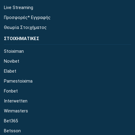
Live Streaming
Προσφορές* Εγγραφής
Θεωρία Στοιχήματος
ΣΤΟΙΧΗΜΑΤΙΚΕΣ
Stoiximan
Novibet
Elabet
Pamestoixima
Fonbet
Interwetten
Winmasters
Bet365
Betsson