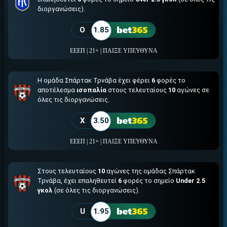
ΕΓΚΡΙΣΗ ΑΠΟ ΑΡΧΟΝΤΑ ΕΓΚΡΙΣΗ ΑΠΟ ΑΡΧΟΝΤΑ
διοργανώσεις).
O
1.85
ΕΕΕΠ | 21+ | ΠΑΙΞΕ ΥΠΕΥΘΥΝΑ
Η ομάδα Σπάρτακ Τρνάβα έχει φέρει
6
φορές το
αποτέλεσμα
ισοπαλία
στους τελευταίους
10
αγώνες σε
όλες τις διοργανώσεις.
X
3.50
ΕΕΕΠ | 21+ | ΠΑΙΞΕ ΥΠΕΥΘΥΝΑ
Βρέθηκε στοιχηματική με:
Στους τελευταίους
10
αγώνες της ομάδας Σπάρτακ
Τρνάβα, έχει επαληθευτεί
6
φορές το σημείο
Under 2.5
γκολ
(σε όλες τις διοργανώσεις).
U
1.95