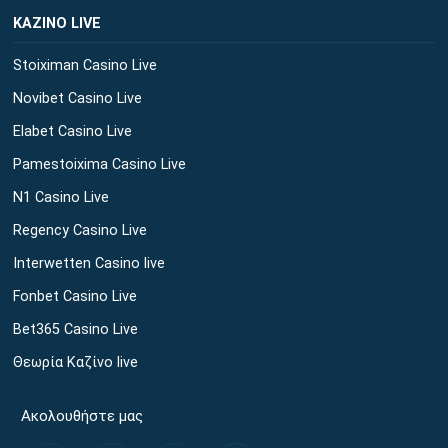
ΚΑΖΙΝΟ LIVE
Stoiximan Casino Live
Novibet Casino Live
Elabet Casino Live
Pamestoixima Casino Live
N1 Casino Live
Regency Casino Live
Interwetten Casino live
Fonbet Casino Live
Bet365 Casino Live
Θεωρία Καζίνο live
Ακολουθήστε μας