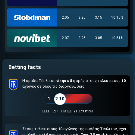
ΕΓΚΡΙΣΗ ΑΠΟ ΑΡΧΟΝΤΑ ΕΓΚΡΙΣΗ ΑΠΟ ΑΡΧΟΝΤΑ
2.05
3.25
3.15
10.15%
2.07
3.25
3.05
10.61%
Betting facts
Η ομάδα Τέπλιτσε
νίκησε 8
φορές στους τελευταίους
10
αγώνες σε όλες τις διοργανώσεις.
1
2.10
ΕΕΕΠ | 21+ | ΠΑΙΞΕ ΥΠΕΥΘΥΝΑ
Στους τελευταίους
10
αγώνες της ομάδας Τέπλιτσε, έχει
επαληθευτεί
6
φορές το σημείο
Over 2.5 γκολ
(σε όλες τις