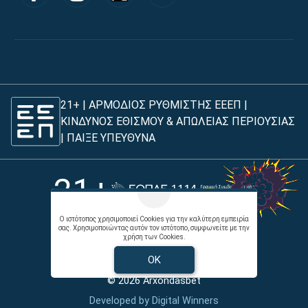
21+ | ΑΡΜΟΔΙΟΣ ΡΥΘΜΙΣΤΗΣ ΕΕΕΠ |
ΚΙΝΔΥΝΟΣ ΕΘΙΣΜΟΥ & ΑΠΩΛΕΙΑΣ ΠΕΡΙΟΥΣΙΑΣ
|
ΠΑΙΞΕ ΥΠΕΥΘΥΝΑ
21+
Ο ιστότοπος χρησιμοποιεί Cookies για την καλύτερη εμπειρία
σας. Χρησιμοποιώντας αυτόν τον ιστότοπο, συμφωνείτε με την
χρήση των Cookies.
Όροι χρήσης |
Πολιτική απορρήτου |
Επικοινωνήστε με τον Άρχοντα
OK
© 2026 Arxondasbet
Developed by
Digital Winners