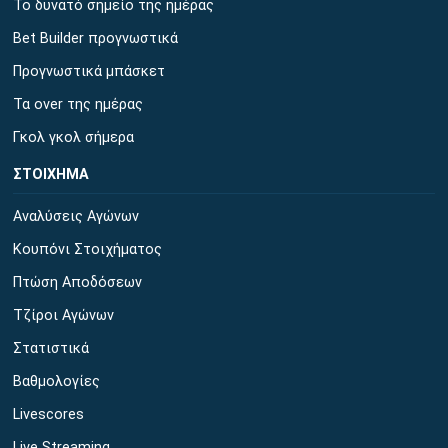
Το δυνατό σημείο της ημέρας
Bet Builder προγνωστικά
Προγνωστικά μπάσκετ
Τα over της ημέρας
Γκολ γκολ σήμερα
ΣΤΟΙΧΗΜΑ
Αναλύσεις Αγώνων
Κουπόνι Στοιχήματος
Πτώση Αποδόσεων
Τζίροι Αγώνων
Στατιστικά
Βαθμολογίες
Livescores
Live Streaming