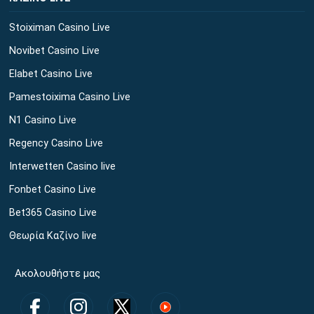
Stoiximan Casino Live
Novibet Casino Live
Elabet Casino Live
Pamestoixima Casino Live
N1 Casino Live
Regency Casino Live
Interwetten Casino live
Fonbet Casino Live
Bet365 Casino Live
Θεωρία Καζίνο live
Ακολουθήστε μας