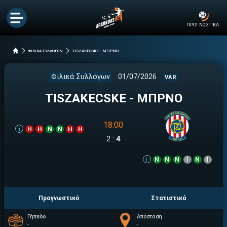
ΠΡΟΓΝΩΣΤΙΚΑ
ΦΙΛΙΚΑ ΣΥΛΛΟΓΩΝ
TISZAKECSKE - ΜΠΡΝΟ
Φιλικά Συλλόγων
01/07/2026
VAR
TISZAKECSKE - ΜΠΡΝΟ
18:00
i
Η
Η
Ν
Ν
Η
Η
2
:
4
i
Ν
Ν
Ν
Ι
Ν
Ι
Προγνωστικό
Στατιστικά
Γήπεδο
Απόσταση
-
-