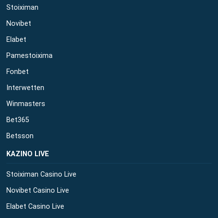
Stoiximan
Novibet
Elabet
Pamestoixima
Fonbet
Interwetten
Winmasters
Bet365
Betsson
ΚΑΖΙΝΟ LIVE
Stoiximan Casino Live
Novibet Casino Live
Elabet Casino Live