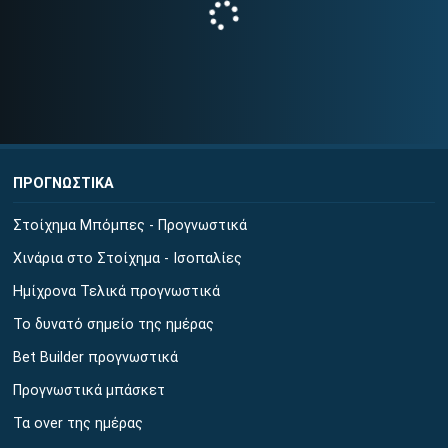
Γρήγορες αναλήψεις
↪ΠΑΙΞΕ ΝΟΜΙΜΑ
ΕΕΕΠ | 21+ | ΠΑΙΞΕ ΥΠΕΥΘΥΝΑ
ΠΡΟΓΝΩΣΤΙΚΑ
Στοίχημα Μπόμπες - Προγνωστικά
Χινάρια στο Στοίχημα - Ισοπαλίες
Ημίχρονα Τελικά προγνωστικά
Το δυνατό σημείο της ημέρας
Bet Builder προγνωστικά
Προγνωστικά μπάσκετ
Τα over της ημέρας