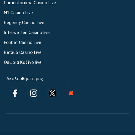
Pamestoixima Casino Live
N1 Casino Live
Regency Casino Live
Interwetten Casino live
Fonbet Casino Live
Bet365 Casino Live
Θεωρία Καζίνο live
Ακολουθήστε μας