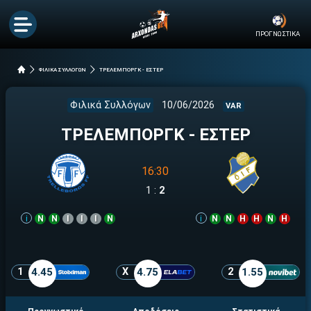
ΠΡΟΓΝΩΣΤΙΚΑ
ΦΙΛΙΚΑ ΣΥΛΛΟΓΩΝ
ΤΡΕΛΕΜΠΟΡΓΚ - ΕΣΤΕΡ
Φιλικά Συλλόγων
10/06/2026
VAR
ΤΡΕΛΕΜΠΟΡΓΚ - ΕΣΤΕΡ
16:30
1
:
2
i
Ν
Ν
Ι
Ι
Ι
Ν
i
Ν
Ν
Η
Η
Ν
Η
1
4.45
X
4.75
2
1.55