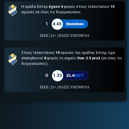
ΕΓΚΡΙΣΗ ΑΠΟ ΑΡΧΟΝΤΑ ΕΓΚΡΙΣΗ ΑΠΟ ΑΡΧΟΝΤΑ
Η ομάδα Έστερ
έχασε 6
φορές στους τελευταίους
10
αγώνες σε όλες τις διοργανώσεις.
1
4.45
ΕΕΕΠ | 21+ | ΠΑΙΞΕ ΥΠΕΥΘΥΝΑ
Στους τελευταίους
10
αγώνες της ομάδας Έστερ, έχει
ΕΓΚΡΙΣΗ ΑΠΟ ΑΡΧΟΝΤΑ ΕΓΚΡΙΣΗ ΑΠΟ ΑΡΧΟΝΤΑ
επαληθευτεί
8
φορές το σημείο
Over 2.5 γκολ
(σε όλες τις
διοργανώσεις).
Βρέθηκε στοιχηματική με:
O
1.33
ΕΕΕΠ | 21+ | ΠΑΙΞΕ ΥΠΕΥΘΥΝΑ
Εύκολη εγγραφή
Άμεση ταυτοποίηση