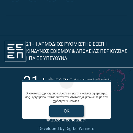
21+ | ΑΡΜΟΔΙΟΣ ΡΥΘΜΙΣΤΗΣ ΕΕΕΠ |
ΚΙΝΔΥΝΟΣ ΕΘΙΣΜΟΥ & ΑΠΩΛΕΙΑΣ ΠΕΡΙΟΥΣΙΑΣ
|
ΠΑΙΞΕ ΥΠΕΥΘΥΝΑ
21+
Ο ιστότοπος χρησιμοποιεί Cookies για την καλύτερη εμπειρία
σας. Χρησιμοποιώντας αυτόν τον ιστότοπο, συμφωνείτε με την
χρήση των Cookies.
Όροι χρήσης |
Πολιτική απορρήτου |
Επικοινωνήστε με τον Άρχοντα
OK
© 2026 Arxondasbet
Developed by
Digital Winners