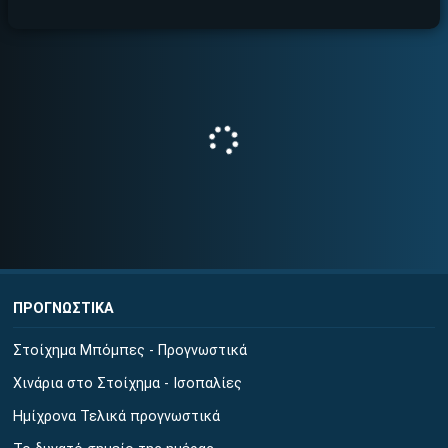
ΕΓΚΡΙΣΗ ΑΠΟ ΑΡΧΟΝΤΑ ΕΓΚΡΙΣΗ ΑΠΟ ΑΡΧΟΝΤΑ
Εύκολη εγγραφή
Άμεση ταυτοποίηση
Γρήγορες αναλήψεις
↪ΠΑΙΞΕ ΝΟΜΙΜΑ
ΕΕΕΠ | 21+ | ΠΑΙΞΕ ΥΠΕΥΘΥΝΑ
ΠΡΟΓΝΩΣΤΙΚΑ
Στοίχημα Μπόμπες - Προγνωστικά
Χινάρια στο Στοίχημα - Ισοπαλίες
Ημίχρονα Τελικά προγνωστικά