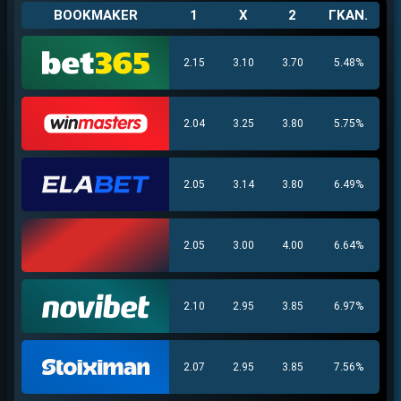
ΕΓΚΡΙΣΗ ΑΠΟ ΑΡΧΟΝΤΑ ΕΓΚΡΙΣΗ ΑΠΟ ΑΡΧΟΝΤΑ
BOOKMAKER
1
X
2
ΓΚΑΝ.
2.15
3.10
3.70
5.48%
2.04
3.25
3.80
5.75%
2.05
3.14
3.80
6.49%
2.05
3.00
4.00
6.64%
2.10
2.95
3.85
6.97%
2.07
2.95
3.85
7.56%