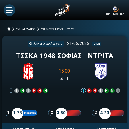
ΠΡΟΓΝΩΣΤΙΚΑ
ΦΙΛΙΚΑ ΣΥΛΛΟΓΩΝ
ΤΣΣΚΑ 1948 ΣΟΦΙΑΣ - ΝΤΡΙΤΑ
Φιλικά Συλλόγων
21/06/2026
VAR
ΤΣΣΚΑ 1948 ΣΟΦΙΑΣ - ΝΤΡΙΤΑ
15:00
4
:
1
i
Ι
Ν
Ι
Η
Η
Ν
i
Η
Η
Ι
Ν
Ν
Ι
1
1.78
X
3.80
2
4.20