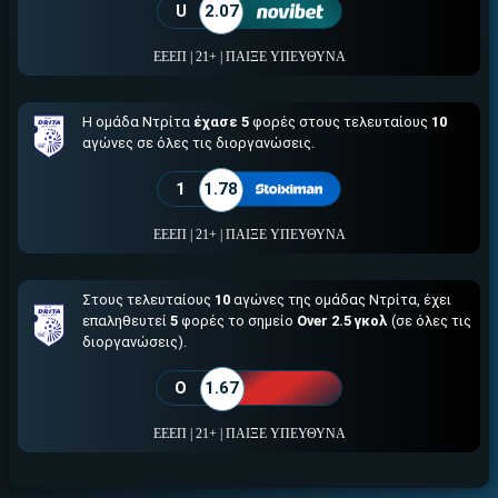
ΕΓΚΡΙΣΗ ΑΠΟ ΑΡΧΟΝΤΑ ΕΓΚΡΙΣΗ ΑΠΟ ΑΡΧΟΝΤΑ
U
2.07
ΕΕΕΠ | 21+ | ΠΑΙΞΕ ΥΠΕΥΘΥΝΑ
Η ομάδα Ντρίτα
έχασε 5
φορές στους τελευταίους
10
αγώνες σε όλες τις διοργανώσεις.
1
1.78
ΕΕΕΠ | 21+ | ΠΑΙΞΕ ΥΠΕΥΘΥΝΑ
ΕΓΚΡΙΣΗ ΑΠΟ ΑΡΧΟΝΤΑ ΕΓΚΡΙΣΗ ΑΠΟ ΑΡΧΟΝΤΑ
Στους τελευταίους
10
αγώνες της ομάδας Ντρίτα, έχει
Βρέθηκε στοιχηματική με:
επαληθευτεί
5
φορές το σημείο
Over 2.5 γκολ
(σε όλες τις
διοργανώσεις).
O
1.67
ΕΕΕΠ | 21+ | ΠΑΙΞΕ ΥΠΕΥΘΥΝΑ