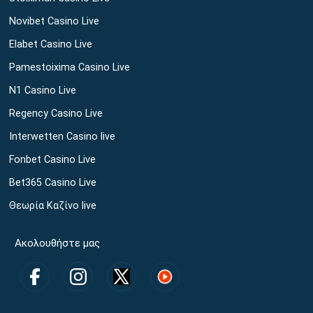
Novibet Casino Live
Elabet Casino Live
Pamestoixima Casino Live
N1 Casino Live
Regency Casino Live
Interwetten Casino live
Fonbet Casino Live
Bet365 Casino Live
Θεωρία Καζίνο live
Ακολουθήστε μας