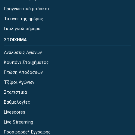
Προγνωστικά μπάσκετ
Τα over της ημέρας
Γκολ γκολ σήμερα
ΣΤΟΙΧΗΜΑ
Αναλύσεις Αγώνων
Κουπόνι Στοιχήματος
Πτώση Αποδόσεων
Τζίροι Αγώνων
Στατιστικά
Βαθμολογίες
Livescores
Live Streaming
Προσφορές* Εγγραφής