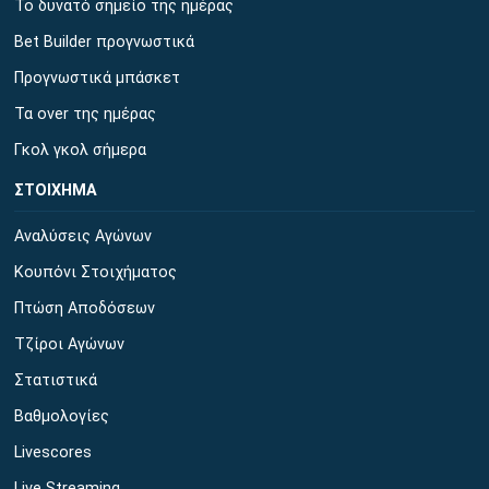
Το δυνατό σημείο της ημέρας
Bet Builder προγνωστικά
Προγνωστικά μπάσκετ
Τα over της ημέρας
Γκολ γκολ σήμερα
ΣΤΟΙΧΗΜΑ
Αναλύσεις Αγώνων
Κουπόνι Στοιχήματος
Πτώση Αποδόσεων
Τζίροι Αγώνων
Στατιστικά
Βαθμολογίες
Livescores
Live Streaming