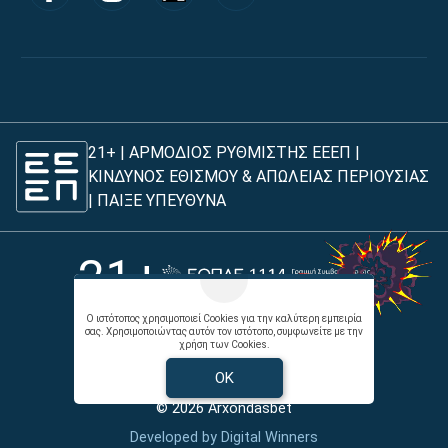
21+ | ΑΡΜΟΔΙΟΣ ΡΥΘΜΙΣΤΗΣ ΕΕΕΠ |
ΚΙΝΔΥΝΟΣ ΕΘΙΣΜΟΥ & ΑΠΩΛΕΙΑΣ ΠΕΡΙΟΥΣΙΑΣ
|
ΠΑΙΞΕ ΥΠΕΥΘΥΝΑ
21+
Ο ιστότοπος χρησιμοποιεί Cookies για την καλύτερη εμπειρία
σας. Χρησιμοποιώντας αυτόν τον ιστότοπο, συμφωνείτε με την
χρήση των Cookies.
Όροι χρήσης |
Πολιτική απορρήτου |
Επικοινωνήστε με τον Άρχοντα
OK
© 2026 Arxondasbet
Developed by
Digital Winners