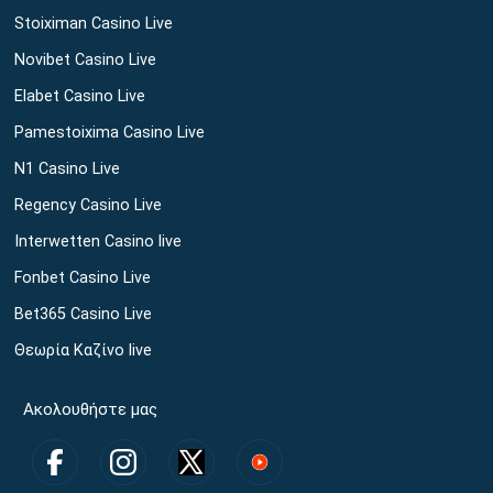
Stoiximan Casino Live
Novibet Casino Live
Elabet Casino Live
Pamestoixima Casino Live
N1 Casino Live
Regency Casino Live
Interwetten Casino live
Fonbet Casino Live
Bet365 Casino Live
Θεωρία Καζίνο live
Ακολουθήστε μας