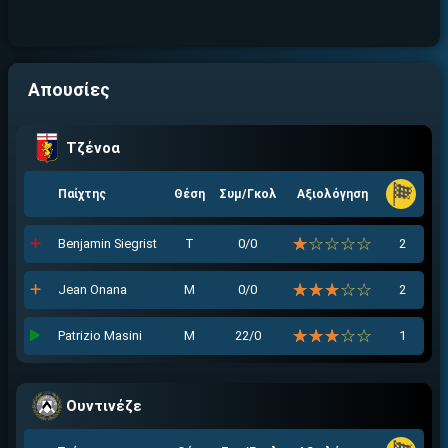
Απουσίες
Τζένοα
Παίχτης
Θέση
Συμ/Γκολ
Αξιολόγηση
☆☆☆☆☆
★★★★★
Benjamin Siegrist
Τ
0/0
2
☆☆☆☆☆
★★★★★
Jean Onana
Μ
0/0
2
☆☆☆☆☆
★★★★★
Patrizio Masini
Μ
22/0
1
Ουντινέζε