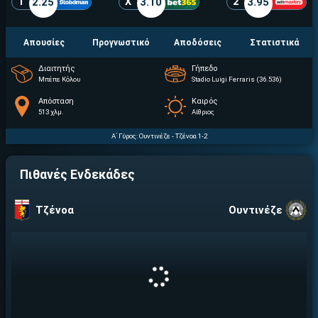
1
2.25
X
3.10
2
3.95
Απουσίες
Προγνωστικό
Αποδόσεις
Στατιστικά
Διαιτητής
Γήπεδο
Μπέπε Κόλου
Stadio Luigi Ferraris (36.536)
Απόσταση
Καιρός
513 χλμ.
Αίθριος
Α΄ Γύρος:
Ουντινέζε - Τζένοα 1-2
Πιθανές Ενδεκάδες
Τζένοα
Ουντινέζε