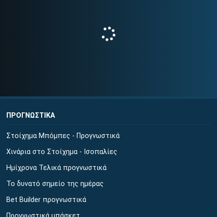
ΠΡΟΓΝΩΣΤΙΚΑ
Στοίχημα Μπόμπες - Προγνωστικά
Χινάρια στο Στοίχημα - Ισοπαλίες
Ημίχρονα Τελικά προγνωστικά
Το δυνατό σημείο της ημέρας
Bet Builder προγνωστικά
Προγνωστικά μπάσκετ