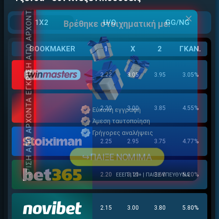
1X2
U/O
GG/NG
Βρέθηκε στοιχηματική με:
ΕΓΚΡΙΣΗ ΑΠΟ ΑΡΧΟΝΤΑ ΕΓΚΡΙΣΗ ΑΠΟ ΑΡΧΟΝΤΑ
BOOKMAKER
1
X
2
ΓΚΑΝ.
2.22
3.05
3.95
3.05%
2.20
3.00
3.85
4.55%
Εύκολη εγγραφή
Άμεση ταυτοποίηση
Γρήγορες αναλήψεις
2.25
2.95
3.75
4.77%
↪ΠΑΙΞΕ ΝΟΜΙΜΑ
2.20
3.10
3.60
5.20%
ΕΕΕΠ | 21+ | ΠΑΙΞΕ ΥΠΕΥΘΥΝΑ
2.15
3.00
3.80
5.80%