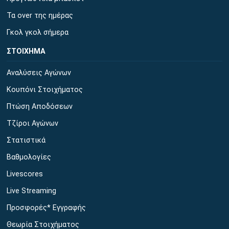
Τα over της ημέρας
Γκολ γκολ σήμερα
ΣΤΟΙΧΗΜΑ
Αναλύσεις Αγώνων
Κουπόνι Στοιχήματος
Πτώση Αποδόσεων
Τζίροι Αγώνων
Στατιστικά
Βαθμολογίες
Livescores
Live Streaming
Προσφορές* Εγγραφής
Θεωρία Στοιχήματος