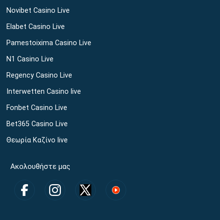
Novibet Casino Live
Elabet Casino Live
Pamestoixima Casino Live
N1 Casino Live
Regency Casino Live
Interwetten Casino live
Fonbet Casino Live
Bet365 Casino Live
Θεωρία Καζίνο live
Ακολουθήστε μας