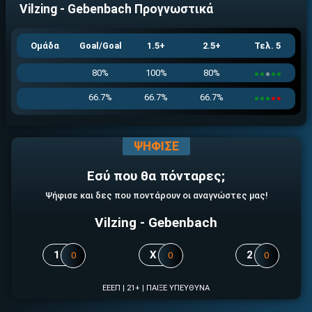
Vilzing - Gebenbach
Προγνωστικά
Ομάδα
Goal/Goal
1.5+
2.5+
Τελ. 5
80%
100%
80%
66.7%
66.7%
66.7%
ΨΗΦΙΣΕ
Εσύ που θα πόνταρες;
Ψήφισε και δες που ποντάρουν οι αναγνώστες μας!
Vilzing - Gebenbach
1
X
2
0
0
0
ΕΕΕΠ | 21+ | ΠΑΙΞΕ ΥΠΕΥΘΥΝΑ