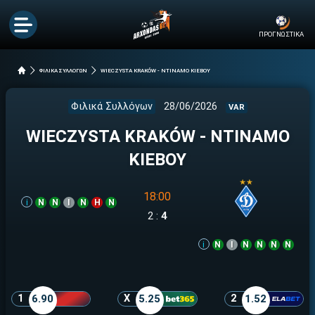
ΠΡΟΓΝΩΣΤΙΚΑ
ΦΙΛΙΚΑ ΣΥΛΛΟΓΩΝ
WIECZYSTA KRAKÓW - ΝΤΙΝΑΜΟ ΚΙΕΒΟΥ
Φιλικά Συλλόγων
28/06/2026
VAR
WIECZYSTA KRAKÓW - ΝΤΙΝΑΜΟ
ΚΙΕΒΟΥ
18:00
i
Ν
Ν
Ι
Ν
Η
Ν
2
:
4
i
Ν
Ι
Ν
Ν
Ν
Ν
1
6.90
X
5.25
2
1.52