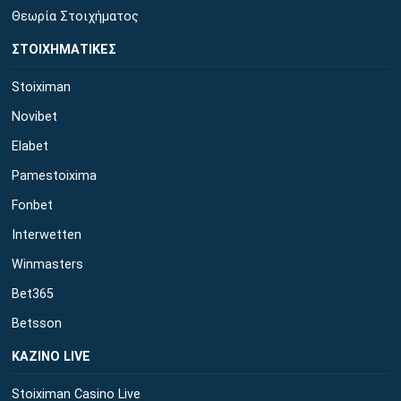
Θεωρία Στοιχήματος
ΣΤΟΙΧΗΜΑΤΙΚΕΣ
Stoiximan
Novibet
Elabet
Pamestoixima
Fonbet
Interwetten
Winmasters
Bet365
Betsson
ΚΑΖΙΝΟ LIVE
Stoiximan Casino Live