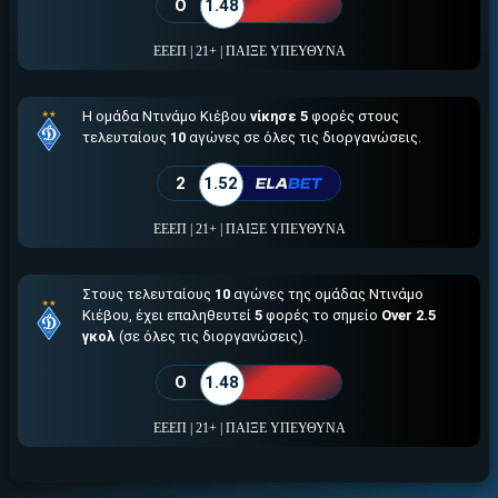
ΕΓΚΡΙΣΗ ΑΠΟ ΑΡΧΟΝΤΑ ΕΓΚΡΙΣΗ ΑΠΟ ΑΡΧΟΝΤΑ
O
1.48
ΕΕΕΠ | 21+ | ΠΑΙΞΕ ΥΠΕΥΘΥΝΑ
Η ομάδα Ντινάμο Κιέβου
νίκησε 5
φορές στους
τελευταίους
10
αγώνες σε όλες τις διοργανώσεις.
2
1.52
ΕΕΕΠ | 21+ | ΠΑΙΞΕ ΥΠΕΥΘΥΝΑ
ΕΓΚΡΙΣΗ ΑΠΟ ΑΡΧΟΝΤΑ ΕΓΚΡΙΣΗ ΑΠΟ ΑΡΧΟΝΤΑ
Στους τελευταίους
10
αγώνες της ομάδας Ντινάμο
Κιέβου, έχει επαληθευτεί
5
φορές το σημείο
Over 2.5
Βρέθηκε στοιχηματική με:
γκολ
(σε όλες τις διοργανώσεις).
O
1.48
ΕΕΕΠ | 21+ | ΠΑΙΞΕ ΥΠΕΥΘΥΝΑ