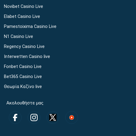
Novibet Casino Live
Elabet Casino Live
Pamestoixima Casino Live
N1 Casino Live
Regency Casino Live
Interwetten Casino live
Fonbet Casino Live
Bet365 Casino Live
Θεωρία Καζίνο live
Ακολουθήστε μας