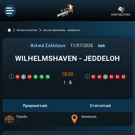
ΠΡΟΓΝΩΣΤΙΚΑ
ΦΙΛΙΚΑ ΣΥΛΛΟΓΩΝ
WILHELMSHAVEN - JEDDELOH
Φιλικά Συλλόγων
11/07/2026
VAR
WILHELMSHAVEN - JEDDELOH
18:00
i
Η
Ι
Η
Ν
Ν
Ν
i
Η
Η
Ι
Η
Η
Η
1
:
5
Προγνωστικό
Στατιστικά
Γήπεδο
Απόσταση
-
-