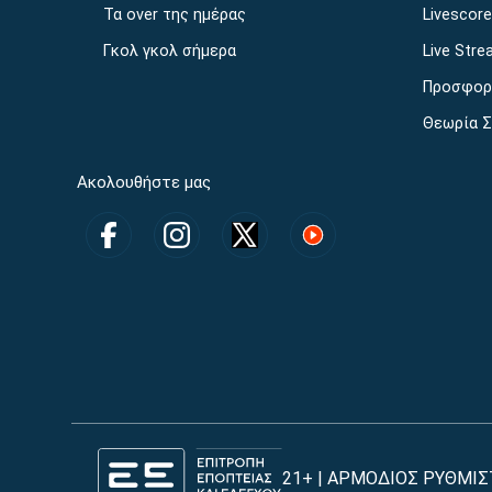
Τα over της ημέρας
Livescor
Γκολ γκολ σήμερα
Live Stre
Προσφορ
Θεωρία 
Ακολουθήστε μας
21+ | ΑΡΜΟΔΙΟΣ ΡΥΘΜΙΣ