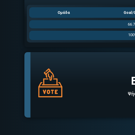
Ομάδα
Goal/
66.
10
Ψή