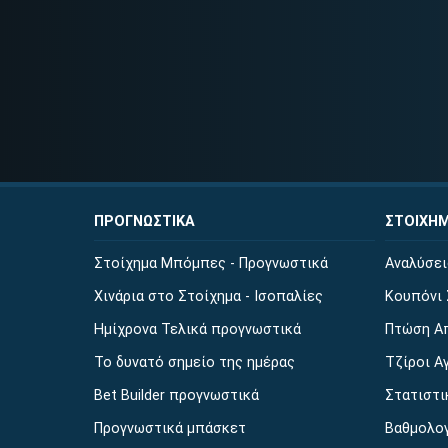
ΠΡΟΓΝΩΣΤΙΚΑ
ΣΤΟΙΧΗ
Στοίχημα Μπόμπες - Προγνωστικά
Αναλύσε
Χινάρια στο Στοίχημα - Ισοπαλίες
Κουπόνι 
Ημίχρονα Τελικά προγνωστικά
Πτώση Α
Το δυνατό σημείο της ημέρας
Τζίροι Α
Bet Builder προγνωστικά
Στατιστι
Προγνωστικά μπάσκετ
Βαθμολο