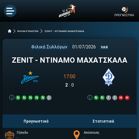
ΠΡΟΓΝΩΣΤΙΚΑ
ΦΙΛΙΚΑ ΣΥΛΛΟΓΩΝ
ΖΕΝΙΤ - ΝΤΙΝΑΜΟ ΜΑΧΑΤΣΚΑΛΑ
Φιλικά Συλλόγων
01/07/2026
VAR
ΖΕΝΙΤ - ΝΤΙΝΑΜΟ ΜΑΧΑΤΣΚΑΛΑ
17:00
2
:
0
i
Ν
Ν
Ν
Ν
Ν
Ι
i
Ν
Ν
Ι
Ι
Η
Η
Προγνωστικό
Στατιστικά
Γήπεδο
Απόσταση
-
-