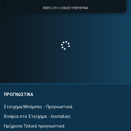
ΕΕΕΠ | 21+ | ΠΑΙΞΕ ΥΠΕΥΘΥΝΑ
ΠΡΟΓΝΩΣΤΙΚΑ
Στοίχημα Μπόμπες - Προγνωστικά
Χινάρια στο Στοίχημα - Ισοπαλίες
Ημίχρονα Τελικά προγνωστικά