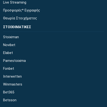
Live Streaming
Προσφορές* Εγγραφής
Θεωρία Στοιχήματος
ΣΤΟΙΧΗΜΑΤΙΚΕΣ
Stoiximan
Novibet
Elabet
Pamestoixima
Fonbet
Interwetten
Winmasters
Bet365
Betsson