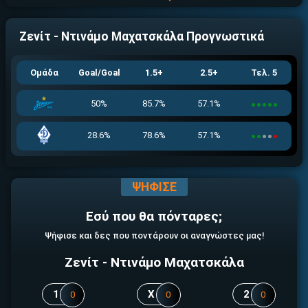
Ζενίτ - Ντινάμο Μαχατσκάλα
Προγνωστικά
Ομάδα
Goal/Goal
1.5+
2.5+
Τελ. 5
50%
85.7%
57.1%
28.6%
78.6%
57.1%
ΨΗΦΙΣΕ
Εσύ που θα πόνταρες;
Ψήφισε και δες που ποντάρουν οι αναγνώστες μας!
Ζενίτ - Ντινάμο Μαχατσκάλα
1
X
2
0
0
0