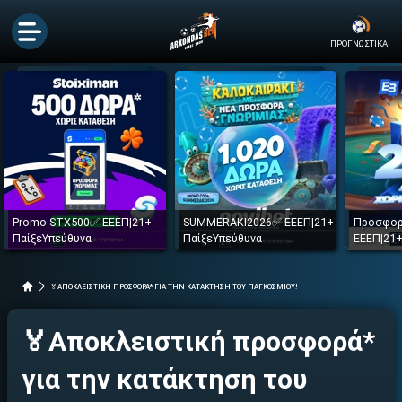
ΠΡΟΓΝΩΣΤΙΚΑ
Promo STX500✅ ΕΕΕΠ|21+
SUMMERAKI2026✅ ΕΕΕΠ|21+
Προσφορ
ΠαίξεΥπεύθυνα
ΠαίξεΥπεύθυνα
ΕΕΕΠ|21+
🏅ΑΠΟΚΛΕΙΣΤΙΚΗ ΠΡΟΣΦΟΡΑ* ΓΙΑ ΤΗΝ ΚΑΤΑΚΤΗΣΗ ΤΟΥ ΠΑΓΚΟΣΜΙΟΥ!
🏅Αποκλειστική προσφορά*
για την κατάκτηση του