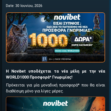
Date: 30 Ιουνίου, 2026
Η Novibet υποδέχεται τα νέα μέλη με την νέα
WORLD1000 Προσφορά* Γνωριμίας!
Πρόκειται για μία μοναδική προσφορά* που θα είναι
διαθέσιμη μόνο για λίγες μέρες.