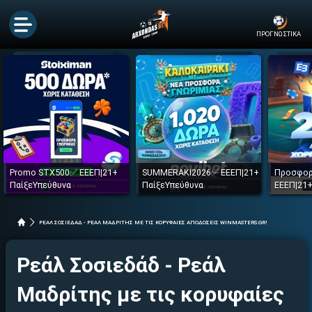
ΠΡΟΓΝΩΣΤΙΚΑ
Promo STX500✅ ΕΕΕΠ|21+
SUMMERAKI2026✅ ΕΕΕΠ|21+
Προσφορ
ΠαίξεΥπεύθυνα
ΠαίξεΥπεύθυνα
ΕΕΕΠ|21+
ΡΕΑΛ ΣΟΣΙΕΔΑΔ - ΡΕΑΛ ΜΑΔΡΙΤΗΣ ΜΕ ΤΙΣ ΚΟΡΥΦΑΙΕΣ ΑΠΟΔΟΣΕΙΣ WINMASTERS.GR!
Ρεάλ Σοσιεδάδ - Ρεάλ
Μαδρίτης με τις κορυφαίες