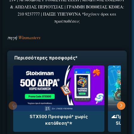
ΕΓΚΡΙΣΗ ΑΠΟ ΑΡΧΟΝΤΑ ΕΓΚΡΙΣΗ ΑΠΟ ΑΡΧΟΝΤΑ
& ΑΠΩΛΕΙΑΣ ΠΕΡΙΟΥΣΙΑΣ | ΓΡΑΜΜΗ ΒΟΗΘΕΙΑΣ ΚΕΘΕΑ:
210 9237777 | ΠΑΙΞΕ ΥΠΕΥΘΥΝΑ *Ισχύουν όροι και
προϋποθέσεις
πηγή
Winmasters
Εύκολη εγγραφή
Άμεση ταυτοποίηση
Περισσότερες προσφορές*
Γρήγορες αναλήψεις
↪ΠΑΙΞΕ ΝΟΜΙΜΑ
ΕΕΕΠ | 21+ | ΠΑΙΞΕ ΥΠΕΥΘΥΝΑ
STX500 Προσφορά* χωρίς
🌊Προσφορ
κατάθεση*⭐
SUMMERA