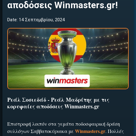
αποδόσεις Winmasters.gr!
Date: 14 Σεπτεμβρίου, 2024
Ρεάλ Σοσιεδάδ - Ρεάλ Μαδρίτης με τις
κορυφαίες αποδόσεις Winmasters.gr
Επιστροφή λοιπόν στα γεμάτα ποδοσφαιρική δράση
Winmasters.gr
συλλόγων Σαββατοκύριακα με
. Πολλές