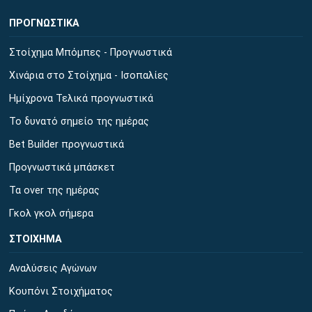
ΠΡΟΓΝΩΣΤΙΚΑ
Στοίχημα Μπόμπες - Προγνωστικά
Χινάρια στο Στοίχημα - Ισοπαλίες
Ημίχρονα Τελικά προγνωστικά
Το δυνατό σημείο της ημέρας
Bet Builder προγνωστικά
Προγνωστικά μπάσκετ
Τα over της ημέρας
Γκολ γκολ σήμερα
ΣΤΟΙΧΗΜΑ
Αναλύσεις Αγώνων
Κουπόνι Στοιχήματος