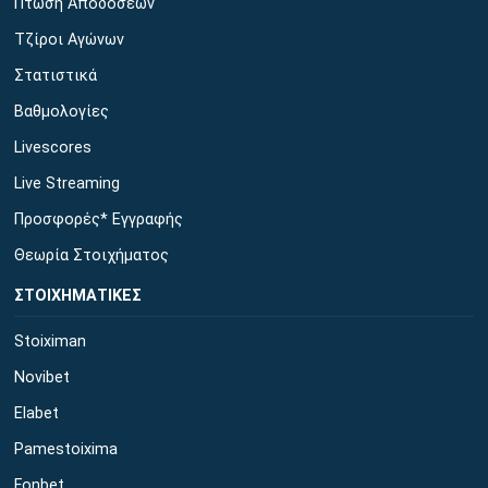
Πτώση Αποδόσεων
Τζίροι Αγώνων
Στατιστικά
Βαθμολογίες
Livescores
Live Streaming
Προσφορές* Εγγραφής
Θεωρία Στοιχήματος
ΣΤΟΙΧΗΜΑΤΙΚΕΣ
Stoiximan
Novibet
Elabet
Pamestoixima
Fonbet