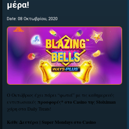
μέρα!
Date: 08 Οκτωβρίου, 2020
O
Οκτώβριος έχει πάρει “φωτιά” με τις καθημερινές
προσφορές* στο
Casino
της
Stoiximan
εντυπωσιακές
χάρη στα
Daily
Treats
!
Κάθε Δευτέρα | Super Mondays στο Casino