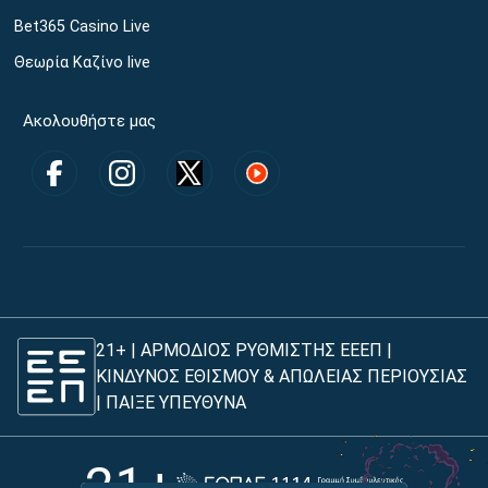
Bet365 Casino Live
Θεωρία Καζίνο live
Ακολουθήστε μας
21+ | ΑΡΜΟΔΙΟΣ ΡΥΘΜΙΣΤΗΣ ΕΕΕΠ |
ΚΙΝΔΥΝΟΣ ΕΘΙΣΜΟΥ & ΑΠΩΛΕΙΑΣ ΠΕΡΙΟΥΣΙΑΣ
|
ΠΑΙΞΕ ΥΠΕΥΘΥΝΑ
21+